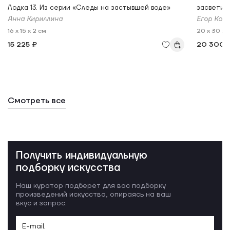
Лодка 13. Из серии «Следы на застывшей воде»
засветил
Анна Кириллина
Егор Кор
16 x 15 x 2 см
20 x 30 x 
15 225 ₽
20 300 
Смотреть все
Получить индивидуальную
подборку искусства
Наш куратор подберёт для вас подборку
произведений искусства, опираясь на ваш
вкус и запрос.