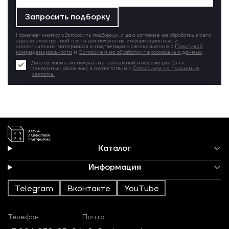
Запросить подборку
Нажимая кнопку «Запросить подборку», я даю согласие на обработку моего
адреса электронной почты для получения информационных и
аналитических материалов и подтверждаю ознакомление с
Политикой
конфиденциальности
и
Согласием на обработку персональных данных
.
Даю согласие на получение рекламной информации (в т.ч.
рекламных рассылок) в соответствии с
Согласием на получение
рекламы
Каталог
Информация
Telegram
Вконтакте
YouTube
Телефон
Почта