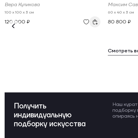
Вера Куликова
Максим Сав
100 x 100 x 3 см
60 x 40 x 3 см
120 000 ₽
80 800 ₽
Смотреть в
Получить
Наш курат
подборку 
индивидуальную
опираясь н
подборку искусства