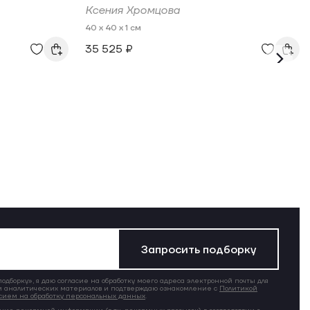
Ксения Хромцова
40 x 40 x 1 см
35 525 ₽
Запросить подборку
дборку», я даю согласие на обработку моего адреса электронной почты для
 аналитических материалов и подтверждаю ознакомление с
Политикой
сием на обработку персональных данных
.