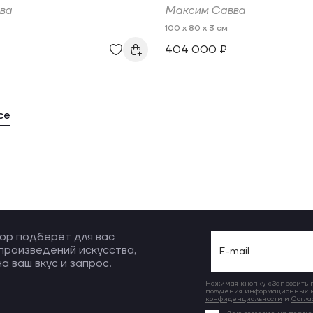
ва
Максим Савва
100 x 80 x 3 см
404 000 ₽
се
ор подберёт для вас
произведений искусства,
а ваш вкус и запрос.
Нажимая кнопку «Запросить по
получения информационных и
конфиденциальности
и
Согла