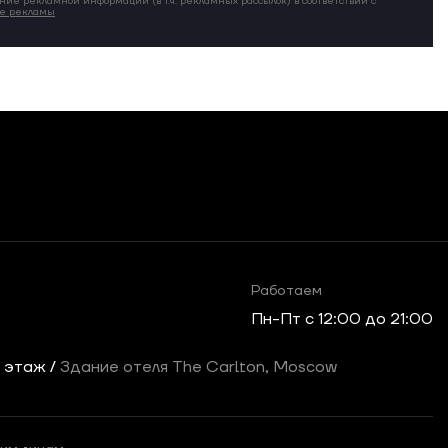
ние рекламной информации (в т.ч. рекламных рассылок) в соответствии с
ие рекламы
Работаем
Пн-Пт c 12:00 до 21:00
2 этаж /
Здание отеля The Carlton, Moscow