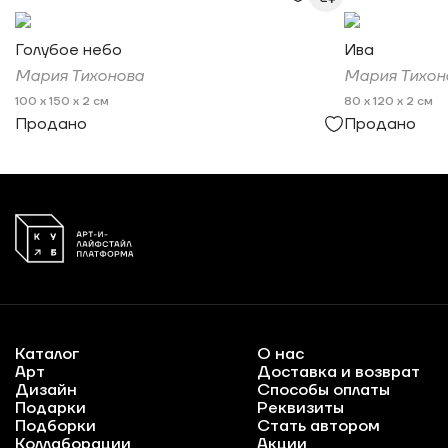
Голубое небо
Ива
Мария Тихонова
Мария Тихон
100 x 150 x 2 см
80 x 120 x 2 см
Продано
Продано
Каталог
О нас
Арт
Доставка и возврат
Дизайн
Способы оплаты
Подарки
Реквизиты
Подборки
Стать автором
Коллаборации
Акции