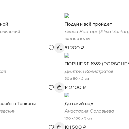
сной
Подуй и всё пройдет
елинский
Алиса Восторг (Alisa Vostorg
80 x 100 x 3 см
81 200 ₽
ПОРШЕ 911 1989 (PORSCHE 9
кая
Дмитрий Колистратов
50 x 50 x 2 см
142 100 ₽
ссейн в Топкапы
Детский сад
евский
Анастасия Соловьева
100 x 100 x 5 см
101 500 ₽