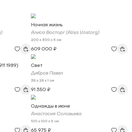
Ночная жизнь
)
Алиса Восторг (Alisa Vostorg)
200 x 300 x 5 см
609 000 ₽
11 1989)
Свет
Дибров Павел
38 x 28 x 1 см
91 350 ₽
Однажды в июне
Анастасия Соловьева
100 x 100 x 5 см
65 975 ₽