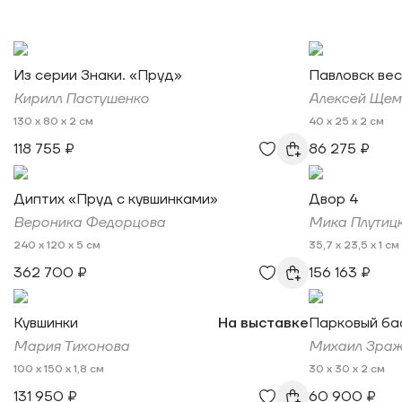
Из серии Знаки. «Пруд»
Павловск ве
Кирилл Пастушенко
Алексей Щем
130 x 80 x 2 см
40 x 25 x 2 см
118 755 ₽
86 275 ₽
Диптих «Пруд с кувшинками»
Двор 4
Вероника Федорцова
Мика Плутиц
240 x 120 x 5 см
35,7 x 23,5 x 1 см
362 700 ₽
156 163 ₽
Кувшинки
На выставке
Парковый ба
Мария Тихонова
Михаил Зраж
100 x 150 x 1,8 см
30 x 30 x 2 см
131 950 ₽
60 900 ₽