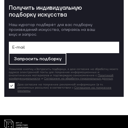
Получить индивидуальную
подборку искусства
Наш куратор подберёт для вас подборку
произведений искусства, опираясь на ваш
вкус и запрос.
Запросить подборку
Нажимая кнопку «Запросить подборку», я даю согласие на обработку моего
адреса электронной почты для получения информационных и
аналитических материалов и подтверждаю ознакомление с
Политикой
конфиденциальности
и
Согласием на обработку персональных данных
.
Даю согласие на получение рекламной информации (в т.ч.
рекламных рассылок) в соответствии с
Согласием на получение
рекламы