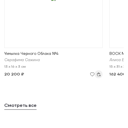
Ухмылка Черного Облака №4
BOCK МА
Серафима Сажина
Алиса B
13 x 16 x 3 см
15 x 31 x 31
20 200 ₽
162 400 
Смотреть все