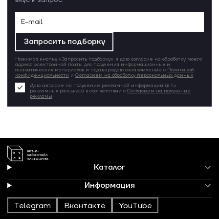
вкус и запрос.
Запросить подборку
Нажимая кнопку «Запросить подборку», я даю согласие на обработку моего
адреса электронной почты для получения информационных и
аналитических материалов и подтверждаю ознакомление с
Политикой
конфиденциальности
и
Согласием на обработку персональных данных
.
Даю согласие на получение рекламной информации (в т.ч.
рекламных рассылок) в соответствии с
Согласием на получение
рекламы
Каталог
Информация
Telegram
Вконтакте
YouTube