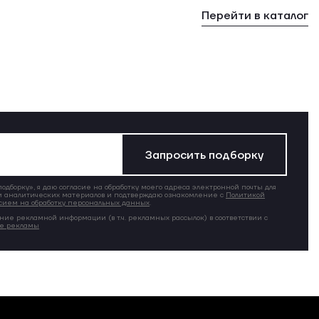
Перейти в каталог
Запросить подборку
дборку», я даю согласие на обработку моего адреса электронной почты для
 аналитических материалов и подтверждаю ознакомление с
Политикой
сием на обработку персональных данных
.
ние рекламной информации (в т.ч. рекламных рассылок) в соответствии с
ие рекламы