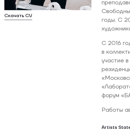
преподава
Свободны
Скачать CV
годы. С 2
художнико
С 2016 го
в коллект
участие в
резиденци
«Московск
«Лаборато
форум «БА
Работы ав
Artists Sta