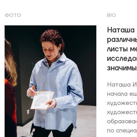
ФОТО
BIO
Наташа 
различны
листы м
исследо
значимы
Наташа Ив
начала ещ
художест
художеств
образован
по специа