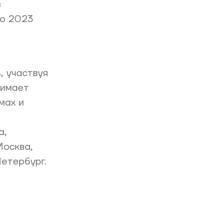
в
о 2023
, участвуя
нимает
мах и
а,
Москва,
етербург.