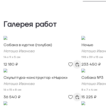
Галерея работ
Собака в куртке (голубая)
Ночью
Наташа Иванова
Наташа Иван
14 x 9 x 5 см
198 x 39 x 15 см
12 180 ₽
233 450 ₽
Скульптура-конструктор «Нырок»
Собака №3
Наташа Иванова
Наташа Иван
16 x 15 x 8 см
8 x 7 x 4 см
36 540 ₽
15 225 ₽