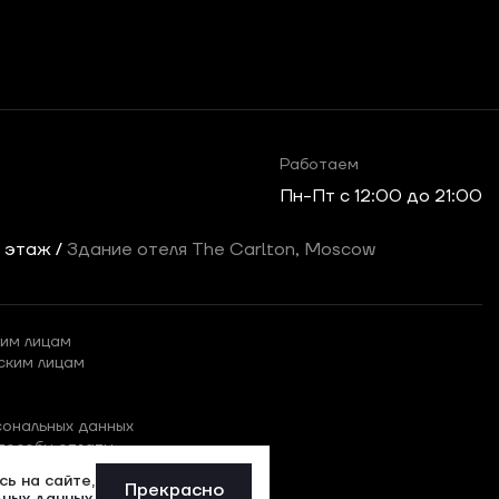
Работаем
Пн-Пт c 12:00 до 21:00
2 этаж /
Здание отеля The Carlton, Moscow
им лицам
ским лицам
сональных данных
пособы оплаты
ь на сайте,
Прекрасно