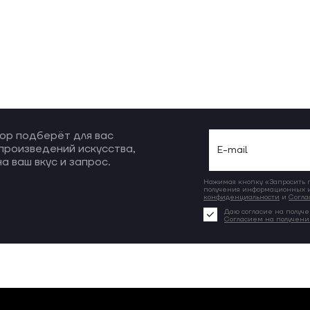
ор подберёт для вас
произведений искусства,
а ваш вкус и запрос.
Нажимая кнопку «Запросить по
получения информационных и
конфиденциальности
и
Согла
Даю согласие на получе
Согласием на получен