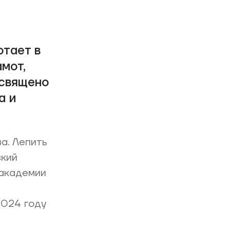
отает в
амот,
освящено
а и
а. Лепить
ский
 академии
2024 году