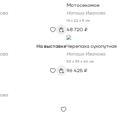
Мотосекомое
ова
Наташа Иванова
14 x 22 x 8 см
48 720 ₽
На выставке
Черепаха сухопутная
ова
Наташа Иванова
55 x 35 x 40 см
96 425 ₽
ова