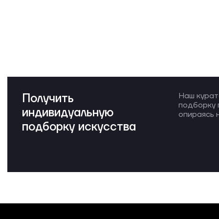
Получить
Наш курат
подборку 
индивидуальную
опираясь н
подборку искусства