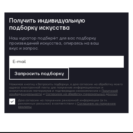
Получить индивидуальную
подборку искусства
Наш куратор подберёт для вас подборку
произведений искусства, опираясь на ваш
вкус и запрос.
Запросить подборку
Нажимая кнопку «Запросить подборку», я даю согласие на обработку моего
адреса электронной почты для получения информационных и
аналитических материалов и подтверждаю ознакомление с
Политикой
конфиденциальности
и
Согласием на обработку персональных данных
.
Даю согласие на получение рекламной информации (в т.ч.
рекламных рассылок) в соответствии с
Согласием на получение
рекламы