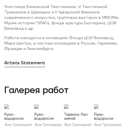
Участница Балканской Текстиннале, V Текстильной
Триеннале в Царицыно и II Чувашской биеннале
современного искусства, групповых выставок в ММОМе,
Музее истории ГУЛАГа, фонде культуры Екатерина, ЦСИ
Винзавод и др.
Работы находятся в коллекциях Фонда ЦСИ Винзавод,
Мира Центра, в частных коллекциях в России, Германии,
Франции и Люксембурге.
Artists Statement
Галерея работ
Руки-
Руки-
Тарелка Лес
Руки-
водоросли
водоросли
зимой
водоросли
Аня Гросицкая
Аня Гросицкая
Аня Гросицкая
Аня Гросицкая