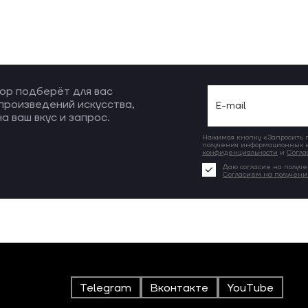
ор подберёт для вас
произведений искусства,
а ваш вкус и запрос.
Нажимая кнопку «Запросить по
получения информационных и
конфиденциальности
и
Согла
Даю согласие на получе
Согласием на получен
Telegram
Вконтакте
YouTube