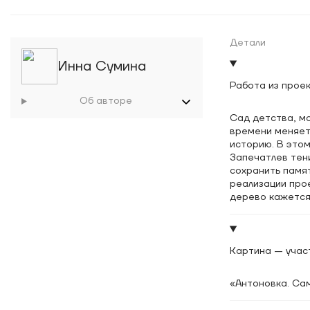
Детали
Инна Сумина
Работа из прое
Об авторе
Сад детства, м
времени меняетс
историю. В этом
Запечатлев тени
сохранить памят
реализации про
дерево кажется
неподвижности 
визуальная исто
Картина — участ
«Антоновка. Сам