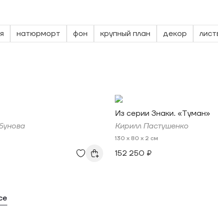
я
натюрморт
фон
крупный план
декор
лист
Из серии Знаки. «Туман»
бунова
Кирилл Пастушенко
130 x 80 x 2 см
152 250 ₽
се