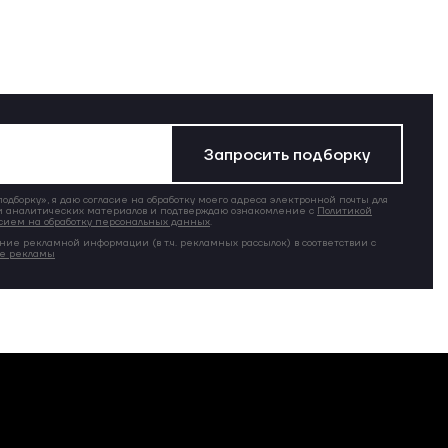
Запросить подборку
дборку», я даю согласие на обработку моего адреса электронной почты для
 аналитических материалов и подтверждаю ознакомление с
Политикой
сием на обработку персональных данных
.
ние рекламной информации (в т.ч. рекламных рассылок) в соответствии с
ие рекламы