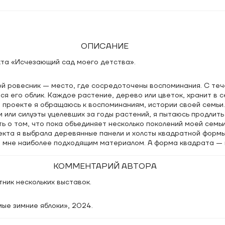
ОПИСАНИЕ
кта «Исчезающий сад моего детства».
ой ровесник — место, где сосредоточены воспоминания. С те
я его облик. Каждое растение, дерево или цветок, хранит в с
 проекте я обращаюсь к воспоминаниям, истории своей семьи.
 или силуэты уцелевших за годы растений, я пытаюсь продлить 
ь о том, что пока объединяет несколько поколений моей семьи
екта я выбрала деревянные панели и холсты квадратной форм
 мне наиболее подходящим материалом. А форма квадрата — 
материи в противопоставление ускользающей жизни. Каждая 
рия на основе рассказа моих близких или собственных воспоми
КОММЕНТАРИЙ АВТОРА
ник нескольких выставок.
ые зимние яблоки», 2024.