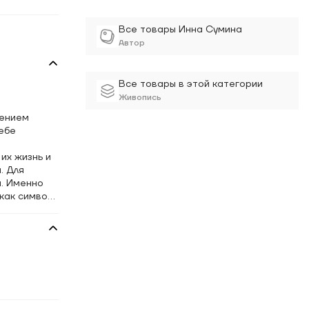
Все товары Инна Сумина
Автор
Все товары в этой категории
Живопись
чением
ебе
их жизнь и
. Для
ы. Именно
как символ
работа —
наний.