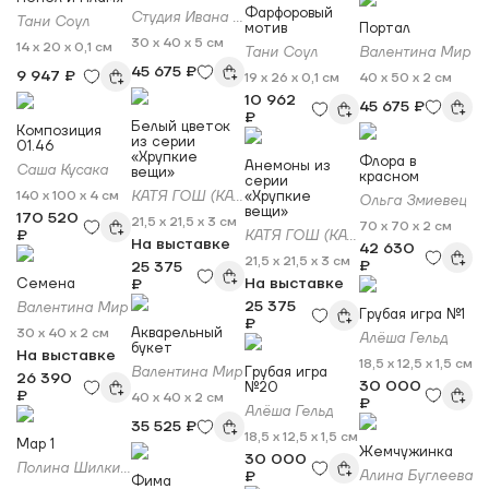
Фарфоровый
Студия Ивана Глазкова
Тани Соул
мотив
Портал
30 x 40 x 5 см
14 x 20 x 0,1 см
Тани Соул
Валентина Мир
45 675 ₽
9 947 ₽
19 x 26 x 0,1 см
40 x 50 x 2 см
10 962
45 675 ₽
₽
Белый цветок
Композиция
из серии
01.46
«Хрупкие
Флора в
Анемоны из
Саша Кусака
вещи»
красном
серии
140 x 100 x 4 см
КАТЯ ГОШ (KATE GOSH)
«Хрупкие
Ольга Змиевец
вещи»
170 520
21,5 x 21,5 x 3 см
70 x 70 x 2 см
₽
КАТЯ ГОШ (KATE GOSH)
На выставке
42 630
21,5 x 21,5 x 3 см
₽
25 375
На выставке
Семена
₽
25 375
Валентина Мир
Грубая игра №1
₽
Акварельный
30 x 40 x 2 см
Алёша Гельд
букет
На выставке
18,5 x 12,5 x 1,5 см
Валентина Мир
Грубая игра
26 390
30 000
№20
₽
40 x 40 x 2 см
₽
Алёша Гельд
35 525 ₽
18,5 x 12,5 x 1,5 см
Map 1
Жемчужинка
30 000
Полина Шилкините
₽
Алина Буглеева
Фима