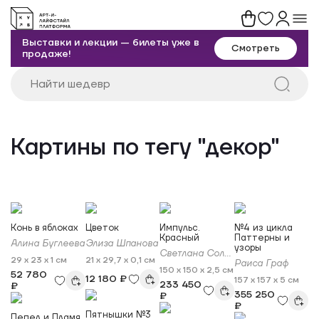
Выставки и лекции — билеты уже в
Смотреть
продаже!
Картины по тегу "декор"
Конь в яблоках
Цветок
Импульс.
№4 из цикла
Красный
Паттерны и
Алина Буглеева
Элиза Шпанова
узоры
Светлана Соловьева
29 x 23 x 1 см
21 x 29,7 x 0,1 см
Раиса Граф
150 x 150 x 2,5 см
52 780
12 180 ₽
157 x 157 x 5 см
233 450
₽
355 250
₽
₽
Пятнышки №3
Пепел и Пламя