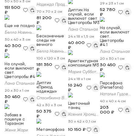
50 x 50 x 3 см
29 x 23 x 1 см
Надежда Прадес
151 500
52 780
Диптих На
70 x 70 x 2 см
₽
случай, если
₽
81 200
выключат свет.
₽
Цветопробы №3
Еще не поздно
На случай,
Лана Стальная
если выключат
Белла Новинькова
Бесконечные
свет.
24 x 18 x 1,5 см
30 x 40 x 3 см
следы не
Цветопробы
40 600
вечного
#4.1
40 300
₽
₽
Белла Новинькова
Лана Стальная
100 x 120 x 3 см
20 x 30 x 1 см
Архитектурная
На случай,
181 350
30 450
композиция №3
если выключат
₽
₽
Мария Субботина
свет.
Цветопробы #4
24 x 18 x 1 см
Диптих
Персефона
Лана Стальная
16 240
«Приход
(Persefona)
₽
20 x 30 x 1 см
надежды»
Наталья Гудович
30 450
Спасибкина Вера
₽
40 x 40 x 4 см
Цветочный
42 x 30 x 3 см
203
танец
50 375
000 ₽
Ксения Хромцова
Забава в
₽
поцелуе с
30 x 42 x 0,1 см
Тарзаном
10 150 ₽
Метаморфоза
Женя Жари