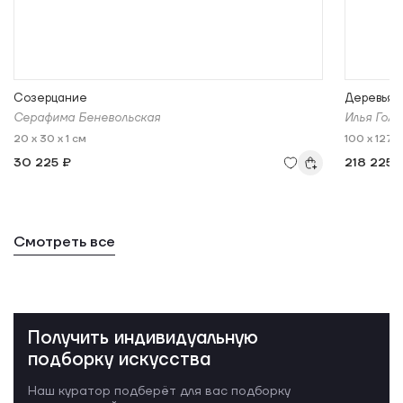
Созерцание
Деревья в
Серафима Беневольская
Илья Голо
20 x 30 x 1 см
100 x 127,5
30 225 ₽
218 225 
Смотреть все
Получить индивидуальную
подборку искусства
Наш куратор подберёт для вас подборку