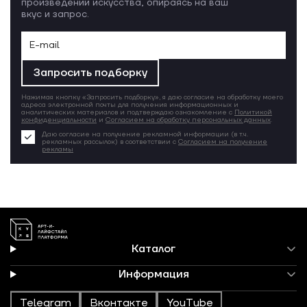
произведений искусства, опираясь на ваш
вкус и запрос.
Запросить подборку
Нажимая кнопку «Запросить подборку», я даю согласие на обработку моего
адреса электронной почты для получения информационных и
аналитических материалов и подтверждаю ознакомление с
Политикой
конфиденциальности
и
Согласием на обработку персональных данных
.
Даю согласие на получение рекламной информации (в т.ч.
рекламных рассылок) в соответствии с
Согласием на получение
рекламы
Каталог
Информация
Telegram
Вконтакте
YouTube