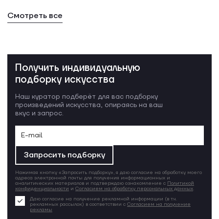
Смотреть все
Получить индивидуальную
подборку искусства
Наш куратор подберёт для вас подборку
произведений искусства, опираясь на ваш
вкус и запрос.
Запросить подборку
Нажимая кнопку «Запросить подборку», я даю согласие на обработку моего
адреса электронной почты для получения информационных и
аналитических материалов и подтверждаю ознакомление с
Политикой
конфиденциальности
и
Согласием на обработку персональных данных
.
Даю согласие на получение рекламной информации (в т.ч.
рекламных рассылок) в соответствии с
Согласием на получение
рекламы