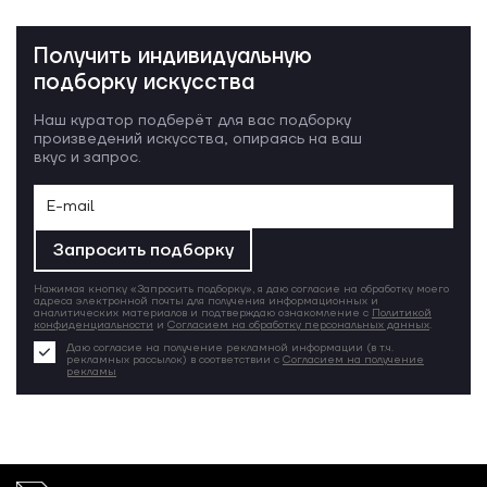
Получить индивидуальную
подборку искусства
Наш куратор подберёт для вас подборку
произведений искусства, опираясь на ваш
вкус и запрос.
Запросить подборку
Нажимая кнопку «Запросить подборку», я даю согласие на обработку моего
адреса электронной почты для получения информационных и
аналитических материалов и подтверждаю ознакомление с
Политикой
конфиденциальности
и
Согласием на обработку персональных данных
.
Даю согласие на получение рекламной информации (в т.ч.
рекламных рассылок) в соответствии с
Согласием на получение
рекламы