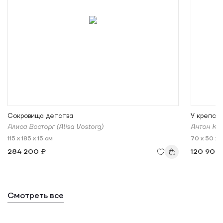
Сокровища детства
У крепост
Алиса Восторг (Alisa Vostorg)
Антон Ку
115 x 185 x 15 см
70 x 50 x 
284 200 ₽
120 900
Смотреть все