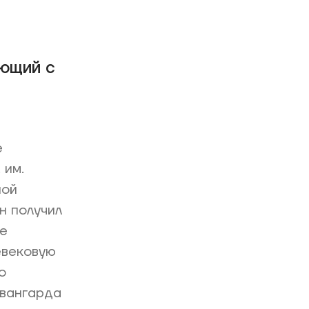
ающий с
е
 им.
ной
н получил
е
евековую
о
авангарда