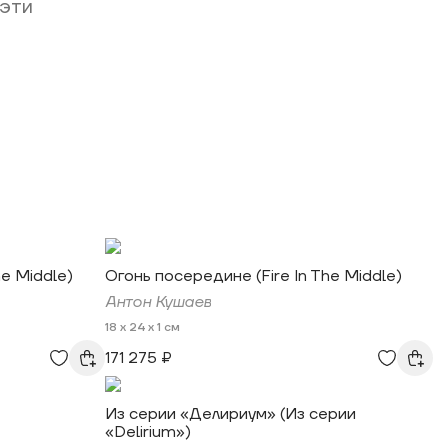
 эти
he Middle)
Огонь посередине (Fire In The Middle)
Антон Кушаев
18 x 24 x 1 см
171 275 ₽
Из серии «Делириум» (Из серии
«Delirium»)