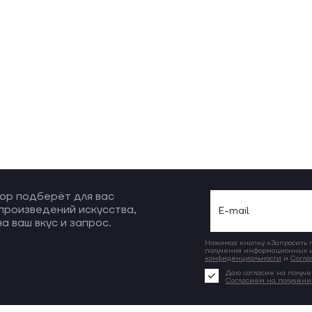
ор подберёт для вас
произведений искусства,
а ваш вкус и запрос.
Нажимая кнопку «Запросить по
получения информационных и
конфиденциальности
и
Согла
Даю согласие на получе
Согласием на получен