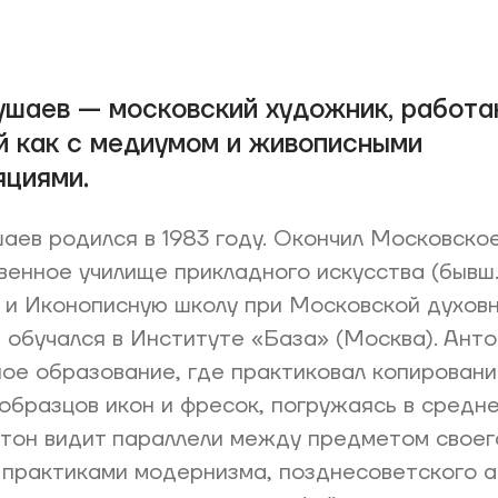
ушаев — московский художник, работ
й как с медиумом и живописными
яциями.
аев родился в 1983 году. Окончил Московско
енное училище прикладного искусства (бывш.
 и Иконописную школу при Московской духов
 обучался в Институте «База» (Москва). Анто
ое образование, где практиковал копировани
образцов икон и фресок, погружаясь в средн
нтон видит параллели между предметом своег
 практиками модернизма, позднесоветского 