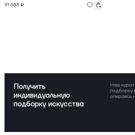
91 683 ₽
Получить
Наш курат
подборку 
индивидуальную
опираясь н
подборку искусства