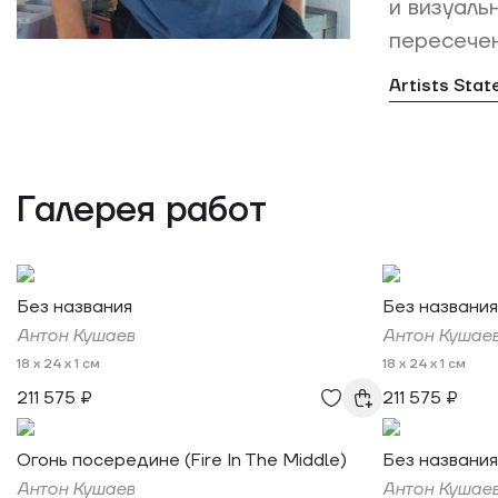
и визуаль
пересечен
Artists Sta
Галерея работ
Без названия
Без названия
Антон Кушаев
Антон Кушае
18 x 24 x 1 см
18 x 24 x 1 см
211 575 ₽
211 575 ₽
Огонь посередине (Fire In The Middle)
Без названия
Антон Кушаев
Антон Кушае