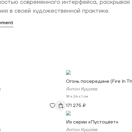
ностью современного интерфейса, раскрывая
ия в своей художественной практике.
tement
Огонь посередине (Fire In T
в
Антон Кушаев
18 x 24 x 1 см
171 275 ₽
Из серии «Пустоцвет»
в
Антон Кушаев