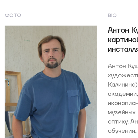
ФОТО
BIO
Антон К
картино
инсталл
Антон Куш
художеств
Калинина)
академии,
иконописн
музейных 
оптику. А
обучения,