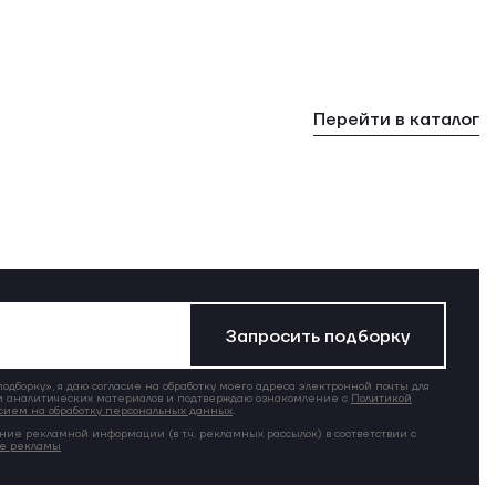
Перейти в каталог
Запросить подборку
дборку», я даю согласие на обработку моего адреса электронной почты для
 аналитических материалов и подтверждаю ознакомление с
Политикой
сием на обработку персональных данных
.
ние рекламной информации (в т.ч. рекламных рассылок) в соответствии с
ие рекламы