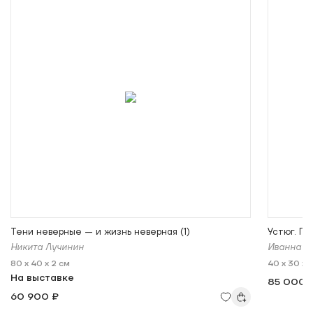
Тени неверные — и жизнь неверная (1)
Устюг. По
Никита Лучинин
Иванна С
80 x 40 x 2 см
40 x 30 x 
На выставке
85 000 
60 900 ₽