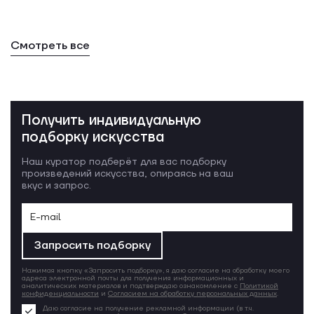
Смотреть все
Получить индивидуальную
подборку искусства
Наш куратор подберёт для вас подборку
произведений искусства, опираясь на ваш
вкус и запрос.
Запросить подборку
Нажимая кнопку «Запросить подборку», я даю согласие на обработку моего
адреса электронной почты для получения информационных и
аналитических материалов и подтверждаю ознакомление с
Политикой
конфиденциальности
и
Согласием на обработку персональных данных
.
Даю согласие на получение рекламной информации (в т.ч.