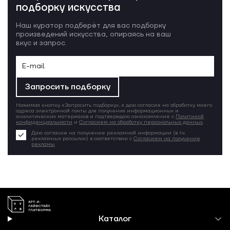
подборку искусства
Наш куратор подберёт для вас подборку
произведений искусства, опираясь на ваш
вкус и запрос.
Запросить подборку
Нажимая кнопку «Запросить подборку», я даю согласие на обработку моего
адреса электронной почты для получения информационных и
аналитических материалов и подтверждаю ознакомление с
Политикой
конфиденциальности
и
Согласием на обработку персональных данных
.
Даю согласие на получение рекламной информации (в т.ч.
рекламных рассылок) в соответствии с
Согласием на получение
рекламы
Каталог