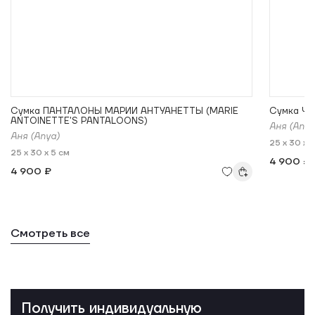
Сумка ПАНТАЛОНЫ МАРИИ АНТУАНЕТТЫ (MARIE
Сумка Че
ANTOINETTE'S PANTALOONS)
Аня (Anya
Аня (Anya)
25 x 30 x 
25 x 30 x 5 см
4 900 ₽
4 900 ₽
Смотреть все
Получить индивидуальную