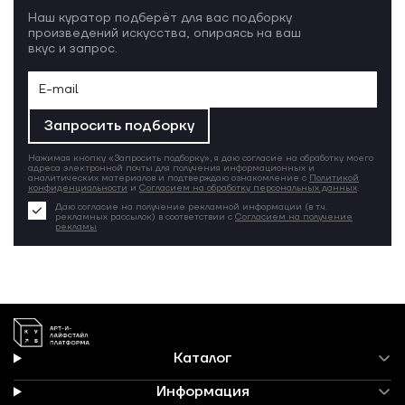
Наш куратор подберёт для вас подборку
произведений искусства, опираясь на ваш
вкус и запрос.
Запросить подборку
Нажимая кнопку «Запросить подборку», я даю согласие на обработку моего
адреса электронной почты для получения информационных и
аналитических материалов и подтверждаю ознакомление с
Политикой
конфиденциальности
и
Согласием на обработку персональных данных
.
Даю согласие на получение рекламной информации (в т.ч.
рекламных рассылок) в соответствии с
Согласием на получение
рекламы
Каталог
Информация