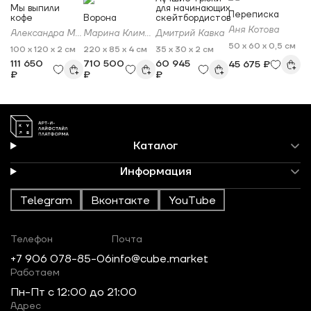
Мы выпили
для начинающих
Переписка
кофе
Ворона
скейтбордистов
Аня Котова
Александра Мееровская
Марина Климанова
Дмитрий Кавка
50 x 60 x 0,5 см
100 x 120 x 2 см
220 x 85 x 4 см
35 x 30 x 2 см
111 650
710 500
60 945
45 675 ₽
₽
₽
₽
Каталог
Информация
Telegram
Вконтакте
YouTube
Телефон
Почта
+7 906 078-85-06
info@cube.market
Работаем
Пн-Пт c 12:00 до 21:00
Адрес