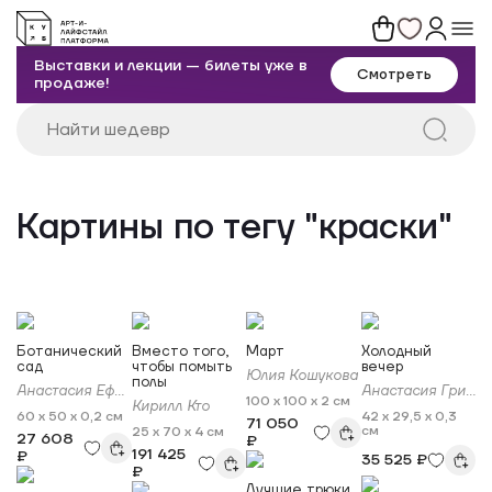
Выставки и лекции — билеты уже в
Смотреть
продаже!
Картины по тегу "краски"
Ботанический
Вместо того,
Март
Холодный
сад
чтобы помыть
вечер
Юлия Кошукова
полы
Анастасия Ефимова
Анастасия Григорьева
100 x 100 x 2 см
Кирилл Кто
60 x 50 x 0,2 см
42 x 29,5 x 0,3
71 050
см
25 x 70 x 4 см
27 608
₽
191 425
₽
35 525 ₽
₽
Лучшие трюки