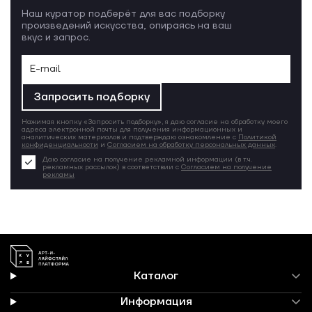
Наш куратор подберёт для вас подборку
произведений искусства, опираясь на ваш
вкус и запрос.
Запросить подборку
Нажимая кнопку «Запросить подборку», я даю согласие на обработку моего
адреса электронной почты для получения информационных и
аналитических материалов и подтверждаю ознакомление с
Политикой
конфиденциальности
и
Согласием на обработку персональных данных
.
Даю согласие на получение рекламной информации (в т.ч.
рекламных рассылок) в соответствии с
Согласием на получение
рекламы
Каталог
Информация