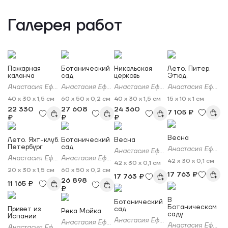
Галерея работ
Пожарная
Ботанический
Никольская
Лето. Питер.
каланча
сад
церковь
Этюд.
Анастасия Ефимова
Анастасия Ефимова
Анастасия Ефимова
Анастасия Ефимова
40 x 30 x 1,5 см
60 x 50 x 0,2 см
40 x 30 x 1,5 см
15 x 10 x 1 см
22 330
27 608
24 360
7 105 ₽
₽
₽
₽
Весна
Лето. Яхт-клуб.
Ботанический
Весна
Петербург
сад
Анастасия Ефимова
Анастасия Ефимова
Анастасия Ефимова
Анастасия Ефимова
42 x 30 x 0,1 см
42 x 30 x 0,1 см
20 x 30 x 1,5 см
60 x 50 x 0,2 см
17 763 ₽
17 763 ₽
26 898
11 165 ₽
₽
В
Ботанический
Ботаническом
Привет из
сад
Река Мойка
саду
Испании
Анастасия Ефимова
Анастасия Ефимова
Анастасия Ефимова
Анастасия Ефимова