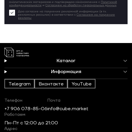
аналитических материалов и подтверждаю ознакомление с
Политикой
конфиденциальности
и
Согласием на обработку персональных данных
.
Даю согласие на получение рекламной информации (в т.ч.
рекламных рассылок) в соответствии с
Согласием на получение
рекламы
Каталог
Информация
Telegram
Вконтакте
YouTube
Телефон
Почта
+7 906 078-85-06
info@cube.market
Работаем
Пн-Пт c 12:00 до 21:00
Адрес