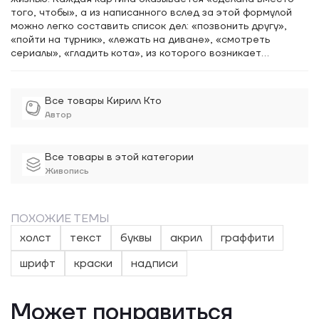
того, чтобы», а из написанного вслед за этой формулой
можно легко составить список дел: «позвонить другу»,
«пойти на турник», «лежать на диване», «смотреть
сериалы», «гладить кота», из которого возникает
понятный и вызывающий симпатию образ человека, такого
же, как все мы, — если не помнить, что любые простые
занятия современный художник способен превратить в
Все товары Кирилл Кто
часть работы.
Автор
Все товары в этой категории
Живопись
ПОХОЖИЕ ТЕМЫ
холст
текст
буквы
акрил
граффити
шрифт
краски
надписи
Может понравиться