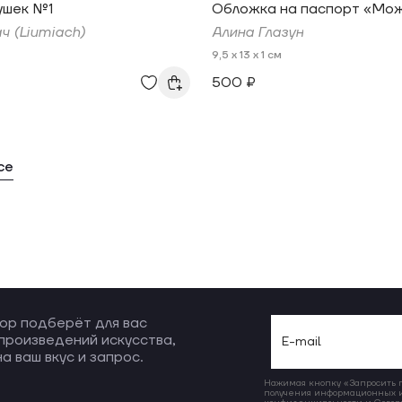
ушек №1
Обложка на паспорт «Мо
ч (Liumiach)
Алина Глазун
9,5 x 13 x 1 см
500 ₽
се
ор подберёт для вас
произведений искусства,
а ваш вкус и запрос.
Нажимая кнопку «Запросить по
получения информационных и