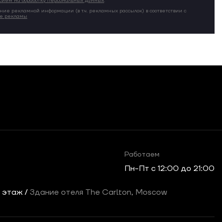
сием на обработку персональных данных
.
ние рекламной информации (в т.ч. рекламных рассылок) в соответствии с
ие рекламы
Работаем
Пн-Пт c 12:00 до 21:00
2 этаж /
Здание отеля The Carlton, Moscow