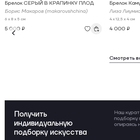
Брелок СЕРЫЙ В КРАПИНКУ ПЛОД
Брелок Кам
Борис Макаров (makarovshchina)
Лиза Лиумиа
6 x 8 x 5 см
4 x 12,5 x 4 см
5 000 ₽
4 000 ₽
Смотреть в
Получить
Наш курат
подборку 
индивидуальную
опираясь н
подборку искусства