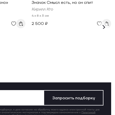
жно»
Значок Смысл есть, но он спит
Кирилл Кто
4 x 8 x 3 см
2 500 ₽
Запросить подборку
дборку», я даю согласие на обработку моего адреса электронной почты для
 аналитических материалов и подтверждаю ознакомление с
Политикой