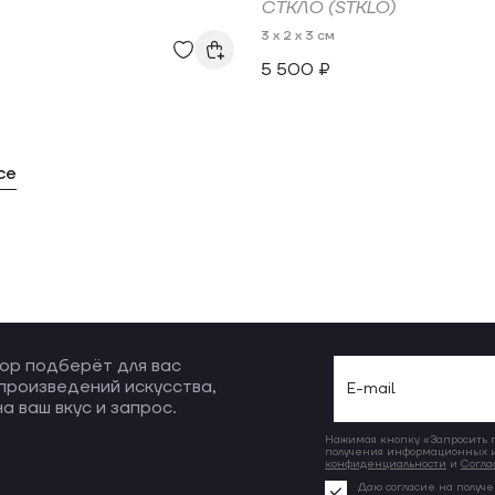
СТКЛО (STKLO)
3 x 2 x 3 см
5 500 ₽
се
ор подберёт для вас
произведений искусства,
а ваш вкус и запрос.
Нажимая кнопку «Запросить по
получения информационных и
конфиденциальности
и
Согла
Даю согласие на получе