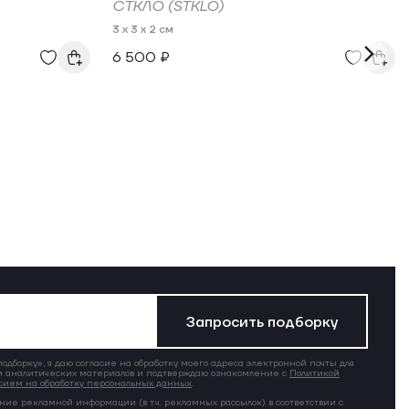
СТКЛО (STKLO)
3 x 3 x 2 см
6 500 ₽
Запросить подборку
дборку», я даю согласие на обработку моего адреса электронной почты для
 аналитических материалов и подтверждаю ознакомление с
Политикой
сием на обработку персональных данных
.
ние рекламной информации (в т.ч. рекламных рассылок) в соответствии с