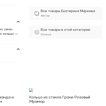
Все товары Екатерина Миреева
Автор
но сине-
Все товары в этой категории
о кольцо —
Кольца
ванда и
Кольцо из стекла Грани Розовый
м
Мрамор