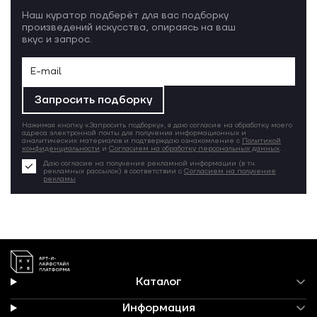
Наш куратор подберёт для вас подборку
произведений искусства, опираясь на ваш
вкус и запрос.
Запросить подборку
Нажимая кнопку «Запросить подборку», я даю согласие на обработку моего
адреса электронной почты для получения информационных и
аналитических материалов и подтверждаю ознакомление с
Политикой
конфиденциальности
и
Согласием на обработку персональных данных
.
Даю согласие на получение рекламной информации (в т.ч.
рекламных рассылок) в соответствии с
Согласием на получение
рекламы
Каталог
Информация