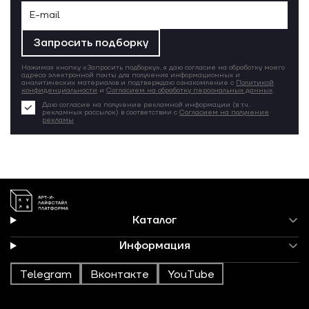
Запросить подборку
Нажимая кнопку «Запросить подборку», я даю согласие на обработку моего
адреса электронной почты для получения информационных и
аналитических материалов и подтверждаю ознакомление с
Политикой
конфиденциальности
и
Согласием на обработку персональных данных
.
Даю согласие на получение рекламной информации (в т.ч.
рекламных рассылок) в соответствии с
Согласием на получение
рекламы
Каталог
Информация
Telegram
Вконтакте
YouTube