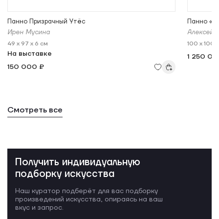
Панно Призрачный Утёс
Панно «П
Ирен Мусина
Алексей 
49 x 97 x 6 см
100 x 100 
На выставке
1 250 00
150 000 ₽
Смотреть все
Получить индивидуальную
подборку искусства
Наш куратор подберёт для вас подборку
произведений искусства, опираясь на ваш
вкус и запрос.