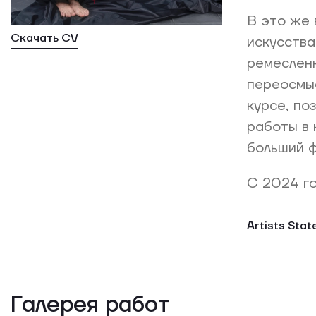
В это же 
Скачать CV
искусства
ремесленн
переосмыс
курсе, по
работы в 
больший ф
С 2024 го
Artists Sta
Галерея работ