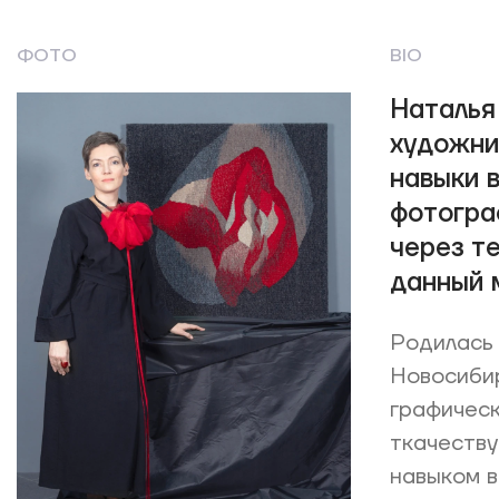
ФОТО
BIO
Наталья
художни
навыки 
фотогра
через т
данный 
Родилась 
Новосибир
графическ
ткачеству
навыком в