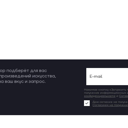
ор подберёт для вас
произведений искусства,
а ваш вкус и запрос.
Нажимая кнопку «Запросить по
получения информационных и
конфиденциальности
и
Согла
Даю согласие на получе
Согласием на получен