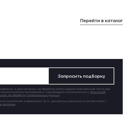
Перейти в каталог
Запросить подборку
дборку», я даю согласие на обработку моего адреса электронной почты для
 аналитических материалов и подтверждаю ознакомление с
Политикой
сием на обработку персональных данных
.
ние рекламной информации (в т.ч. рекламных рассылок) в соответствии с
ие рекламы