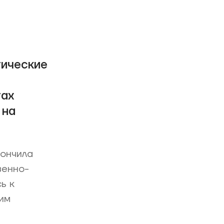
тические
тах
 на
кончила
венно-
ь к
им