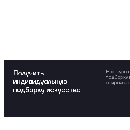
Получить
Наш курат
подборку 
индивидуальную
опираясь н
подборку искусства