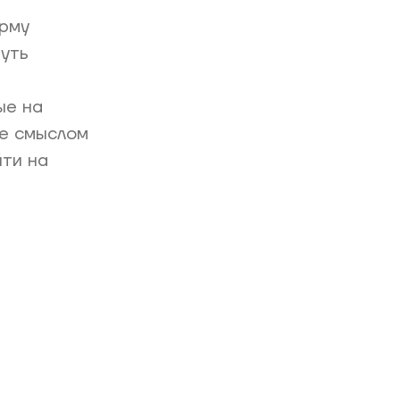
орму
уть
ые на
ые смыслом
йти на