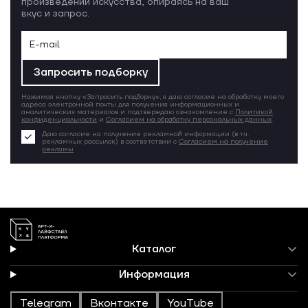
произведений искусства, опираясь на ваш
вкус и запрос.
Запросить подборку
Нажимая кнопку «Запросить подборку», я даю согласие на обработку моего
адреса электронной почты для получения информационных и
аналитических материалов и подтверждаю ознакомление с
Политикой
конфиденциальности
и
Согласием на обработку персональных данных
.
Даю согласие на получение рекламной информации (в т.ч.
рекламных рассылок) в соответствии с
Согласием на получение
рекламы
Каталог
Информация
Telegram
Вконтакте
YouTube