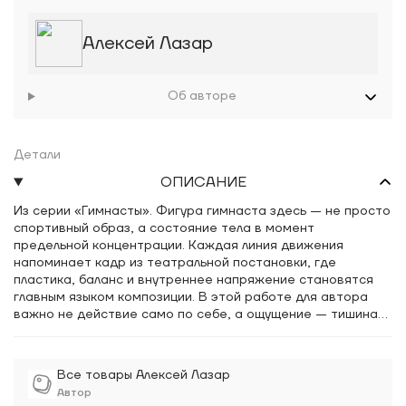
Алексей Лазар
Об авторе
Детали
ОПИСАНИЕ
Из серии «Гимнасты». Фигура гимнаста здесь — не просто
спортивный образ, а состояние тела в момент
предельной концентрации. Каждая линия движения
напоминает кадр из театральной постановки, где
пластика, баланс и внутреннее напряжение становятся
главным языком композиции. В этой работе для автора
важно не действие само по себе, а ощущение — тишина
перед движением, контроль над телом и тот хрупкий
момент равновесия, в котором физическая сила
превращается в искусство. Эта работа — размышление о
Все товары Алексей Лазар
том, как движение может стать архитектурой, а тело —
Автор
пространством выразительности и внутренней