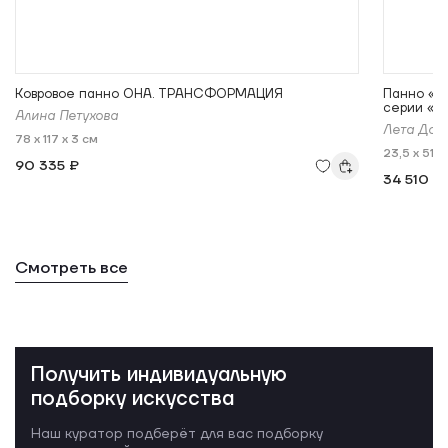
Ковровое панно ОНА. ТРАНСФОРМАЦИЯ
Панно «Го
серии «С
Алина Петухова
Лета Доб
78 x 117 x 3 см
23,5 x 51 x
90 335 ₽
34 510 ₽
Смотреть все
Получить индивидуальную
подборку искусства
Наш куратор подберёт для вас подборку