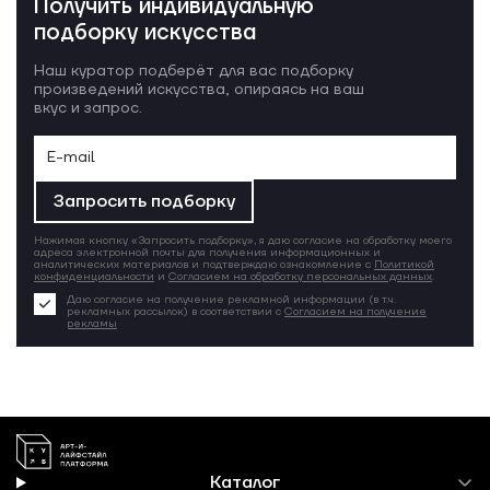
Получить индивидуальную
подборку искусства
Наш куратор подберёт для вас подборку
произведений искусства, опираясь на ваш
вкус и запрос.
Запросить подборку
Нажимая кнопку «Запросить подборку», я даю согласие на обработку моего
адреса электронной почты для получения информационных и
аналитических материалов и подтверждаю ознакомление с
Политикой
конфиденциальности
и
Согласием на обработку персональных данных
.
Даю согласие на получение рекламной информации (в т.ч.
рекламных рассылок) в соответствии с
Согласием на получение
рекламы
Каталог