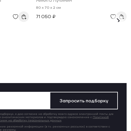
в
Никита Лучинин
80 x 70 x 2 см
71 050 ₽
Запросить подборку
дборку», я даю согласие на обработку моего адреса электронной почты для
 аналитических материалов и подтверждаю ознакомление с
Политикой
сием на обработку персональных данных
.
ние рекламной информации (в т.ч. рекламных рассылок) в соответствии с
ие рекламы