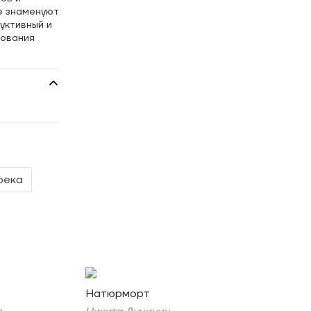
е знаменуют
уктивный и
дования
река
Натюрморт