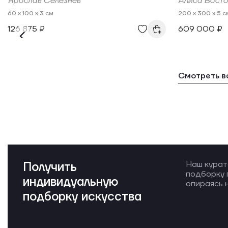
Ярослав Селезнев
Алиса Востор
60 x 100 x 3 см
200 x 300 x 5 с
126 875 ₽
609 000 ₽
Смотреть в
Получить
Наш курат
подборку 
индивидуальную
опираясь н
подборку искусства