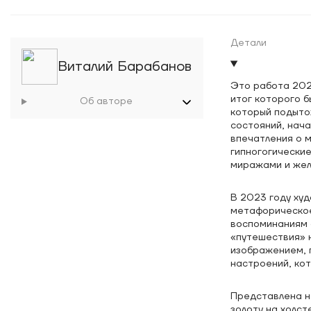
Детали
Виталий Барабанов
Это работа 202
итог которого б
Об авторе
который подыто
состояний, нача
впечатления о м
гипногогические
миражами и жел
В 2023 году ху
метафорическое
воспоминаниям о
«путешествия» 
изображением, 
настроений, ко
Представлена но
золоту на холст