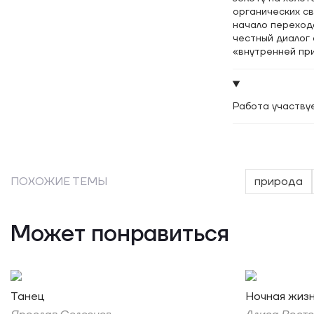
органических св
начало перехода
честный диалог
«внутренней пр
Работа участвуе
ПОХОЖИЕ ТЕМЫ
природа
Может понравиться
Танец
Ночная жиз