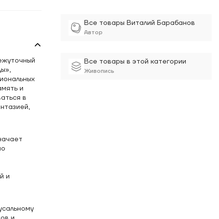
Все товары Виталий Барабанов
Автор
межуточный
Все товары в этой категории
ы»,
Живопись
иональных
амять и
аться в
нтазией,
начает
по
й и
усальному
ов и