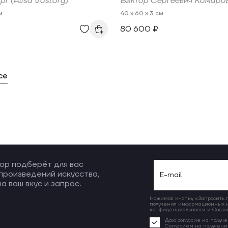
г (Alisa Vostorg)
Виктор Сергеевич Комаро
м
40 x 60 x 3 см
80 600 ₽
се
ор подберёт для вас
произведений искусства,
а ваш вкус и запрос.
Нажимая кнопку «Запросить по
получения информационных и
конфиденциальности
и
Согла
Даю согласие на получе
Согласием на получен