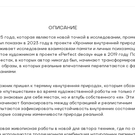
ОПИСАНИЕ
5 года, которая являются новой точкой в исследовании, про
ыл показан в 2023 году в проекте «Хроники внутренней природ
живает исследование взаимосвязи памяти и личных психоэмоц
тое художником в проекте «Perfect decay» еще в 2019 году. П
естах, в которых автор никогда был, начинают трансформиров
 образы, в которых реальные впечатления переплетаются с фа
аниями.
дожник пришел к термину «внутренняя природа», которым обоз
 «путешествие» во время художественной работы не только 
 знаковых для себя местах, но и вглубь собственного «я». Эти
начинают балансировать между абстракцией и реалистичным
пытаются зафиксировать неустойчивость внутренних состояни
торые созвучны изменчивости природы реальной.
вая живописная работы в новой для автора технике, где по с
е используются традиционная комбинация натуральных пигмент