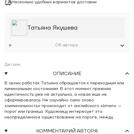
Несколько удобных вариантов доставки
Татьяна Якушева
Об авторе
Детали
ОПИСАНИЕ
В своих работах Татьяна обращается к переходным или
лиминальным состояниям. В этот момент прежняя
идентичность уже не актуальна, а новая еще не
сформировалась. Не случайно само слово
«лиминальность» происходит от английского «limen»
—
порог или граница. Художницу интересует это
неопределенное существование на пороге, между
установленными системами координат. Что происходит в
этом промежутке? Каково это
—
находиться в процессе
КОММЕНТАРИЙ АВТОРА