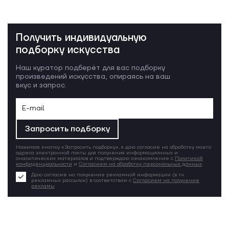
Получить индивидуальную
подборку искусства
Наш куратор подберёт для вас подборку
произведений искусства, опираясь на ваш
вкус и запрос.
Запросить подборку
Нажимая кнопку «Запросить подборку», я даю согласие на обработку моего
адреса электронной почты для получения информационных и
аналитических материалов и подтверждаю ознакомление с
Политикой
конфиденциальности
и
Согласием на обработку персональных данных
.
Даю согласие на получение рекламной информации (в т.ч.
рекламных рассылок) в соответствии с
Согласием на получение
рекламы