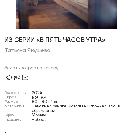
ИЗ СЕРИИ «В ПЯТЬ ЧАСОВ УТРА»
Татьяна Якушева
Задать вопрос по товару
Год создания
2024
Тираж
1/3+1 AP
Размер
80 x 80 x 1 см
Материалы
Печать на бумаге HP Matte Litho-Realistic, в
обрамлении
Город
Москва
Продавец
Небеса