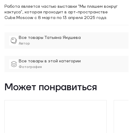
превращения? Традиционно с этими переходными
состояниями были связаны различные обряды
—
при
Работа является частью выставки "Мы пляшем вокруг
рождении, инициации, вступлении в брак, проводах в
кактуса", которая проходит в арт-пространстве
загробный мир. Каждый раз человек отбрасывал свою
Cube.Moscow c 8 марта по 13 апреля 2025 года.
старую роль, как бабочка кокон, и представал в новом
качестве, и ритуалы способствовали этому процессу.
Однако сейчас эта система не работает, и мы вынуждены
Все товары Татьяна Якушева
сами справляться с переменами, изобретая собственные
Автор
обряды.
Все товары в этой категории
Фотография
Может понравиться