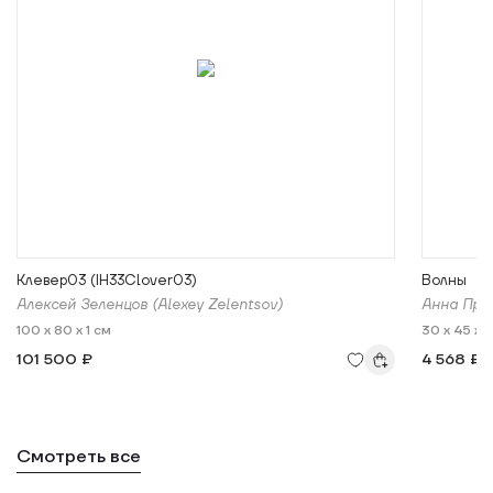
Клевер03 (IH33Сlover03)
Волны
Алексей Зеленцов (Alexey Zelentsov)
Анна Пры
100 x 80 x 1 см
30 x 45 x 1
101 500 ₽
4 568 ₽
Смотреть все