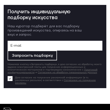
Получить индивидуальную
подборку искусства
Наш куратор подберёт для вас подборку
произведений искусства, опираясь на ваш
вкус и запрос.
Запросить подборку
Нажимая кнопку «Запросить подборку», я даю согласие на обработку моего
адреса электронной почты для получения информационных и
аналитических материалов и подтверждаю ознакомление с
Политикой
конфиденциальности
и
Согласием на обработку персональных данных
.
Даю согласие на получение рекламной информации (в т.ч.
рекламных рассылок) в соответствии с
Согласием на получение
рекламы