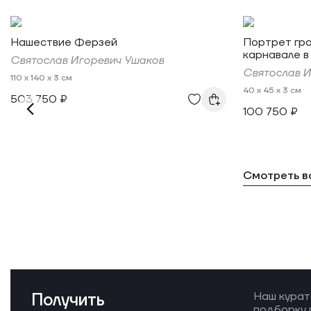
Нашествие Ферзей
Портрет гра
карнавале в
Святослав Игоревич Ушаков
Святослав И
110 x 140 x 3 см
40 x 45 x 3 см
503 750 ₽
100 750 ₽
Смотреть в
Получить
Наш курат
подборку 