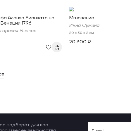
фа Алонза Бианкато на
Мгновение
 Венеции 1796
Инна Сумина
горевич Ушаков
20 x 30 x 2 см
20 300 ₽
се
ор подберёт для вас
произведений искусства,