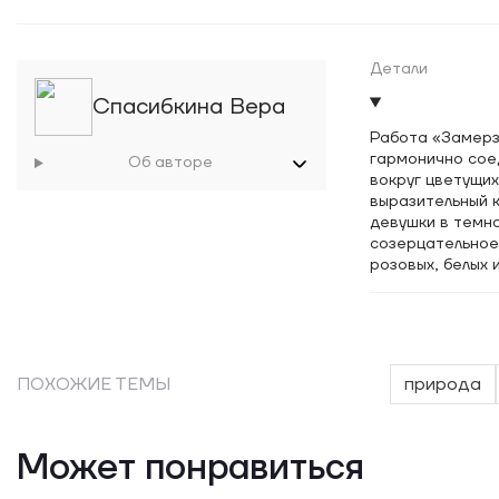
Детали
Спасибкина Вера
Работа «Замерз
гармонично сое
Об авторе
вокруг цветущих
выразительный 
девушки в темн
созерцательное
розовых, белых
Авторская работ
Использование т
превращая поло
игра света дел
ПОХОЖИЕ ТЕМЫ
природа
Может понравиться