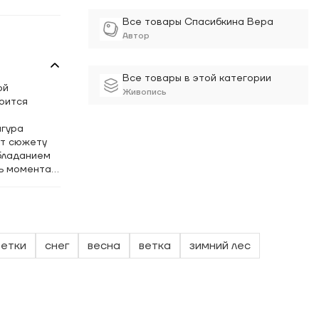
Все товары Спасибкина Вера
Автор
Все товары в этой категории
ой
Живопись
оится
игура
ет сюжету
обладанием
ь момента.
и.
бину,
 деликатная
ветки
снег
весна
ветка
зимний лес