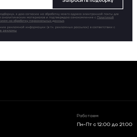
Запросить подборку
дборку», я даю согласие на обработку моего адреса электронной почты для
 аналитических материалов и подтверждаю ознакомление с
Политикой
сием на обработку персональных данных
.
ние рекламной информации (в т.ч. рекламных рассылок) в соответствии с
ие рекламы
Работаем
Пн-Пт c 12:00 до 21:00