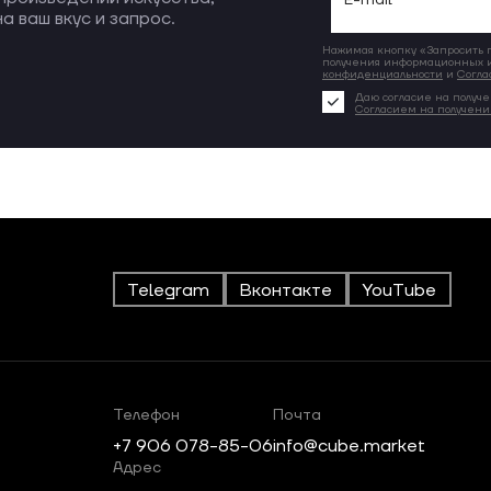
а ваш вкус и запрос.
Нажимая кнопку «Запросить по
получения информационных и
конфиденциальности
и
Согла
Даю согласие на получе
Согласием на получен
Telegram
Вконтакте
YouTube
Телефон
Почта
+7 906 078-85-06
info@cube.market
Адрес