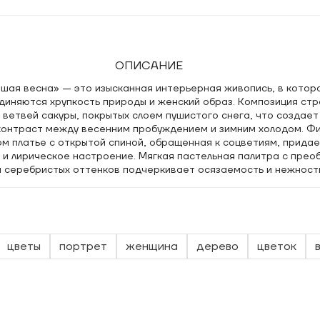
ОПИСАНИЕ
шая весна» — это изысканная интерьерная живопись, в котор
диняются хрупкость природы и женский образ. Композиция стр
 ветвей сакуры, покрытых слоем пушистого снега, что создает
контраст между весенним пробуждением и зимним холодом. Ф
ом платье с открытой спиной, обращенная к соцветиям, прида
 и лирическое настроение. Мягкая пастельная палитра с пре
 и серебристых оттенков подчеркивает осязаемость и нежност
а выполнена в уникальной технике сочетания акварели и парч
екстильной основы придает фону благородное мерцание и глу
тно в многослойный арт-объект. Тонкая проработка деталей и
ают это современное искусство эстетически завершенным.
цветы
портрет
женщина
дерево
цветок