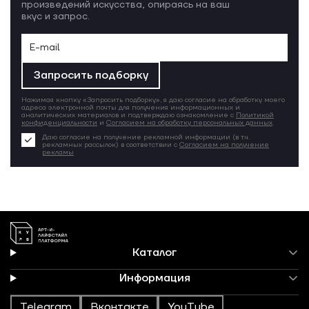
произведений искусства, опираясь на ваш
вкус и запрос.
Запросить подборку
Нажимая кнопку «Запросить подборку», я даю согласие на обработку моего
адреса электронной почты для получения информационных и
аналитических материалов и подтверждаю ознакомление с
Политикой
конфиденциальности
и
Согласием на обработку персональных данных
.
Даю согласие на получение рекламной информации (в т.ч.
рекламных рассылок) в соответствии с
Согласием на получение
рекламы
Каталог
Информация
Telegram
Вконтакте
YouTube