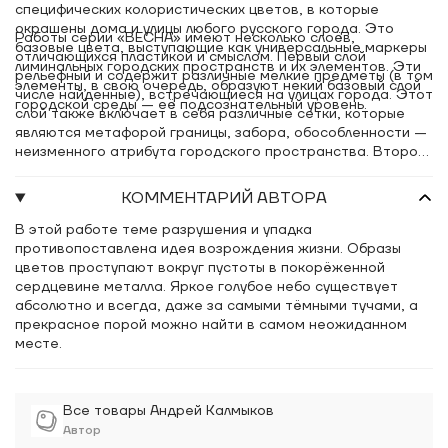
специфических колористических цветов, в которые
окрашены дома и улицы любого русского города. Это
Работы серии «ВЕСНА» имеют несколько слоёв,
базовые цвета, выступающие как универсальные маркеры
отличающихся пластикой и смыслом. Первый слой
лиминальных городских пространств и их элементов. Эти
рельефный и содержит различные мелкие предметы (в том
элементы, в свою очередь, образуют некий базовый слой
числе найденные), встречающиеся на улицах города. Этот
городской среды — её подсознательный уровень.
слой также включает в себя различные сетки, которые
являются метафорой границы, забора, обособленности —
неизменного атрибута городского пространства. Второй,
красочный слой равнодушно покрывает собой
поверхность и находящиеся на ней предметы, лишая их
КОММЕНТАРИЙ АВТОРА
выразительности и индивидуальности. Вместе с тем
красочный слой выступает своего рода консервантом,
В этой работе теме разрушения и упадка
запечатывающим и сохраняющим предметы для вечности.
противопоставлена идея возрождения жизни. Образы
В таком положении они приобретают значение ценного
цветов проступают вокруг пустоты в покорёженной
ископаемого и становятся отпечатком времени и места.
сердцевине металла. Яркое голубое небо существует
абсолютно и всегда, даже за самыми тёмными тучами, а
прекрасное порой можно найти в самом неожиданном
месте.
Все товары Андрей Калмыков
Автор