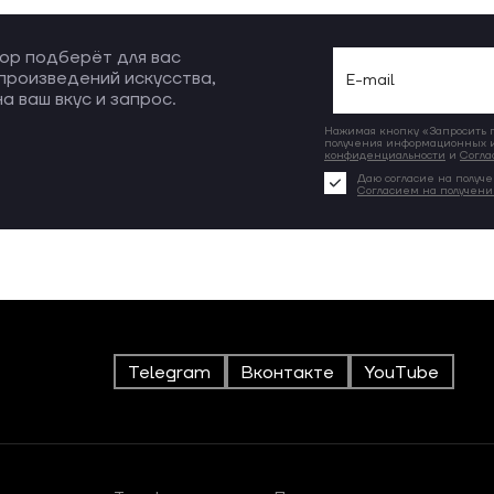
ор подберёт для вас
произведений искусства,
а ваш вкус и запрос.
Нажимая кнопку «Запросить по
получения информационных и
конфиденциальности
и
Согла
Даю согласие на получе
Согласием на получен
Telegram
Вконтакте
YouTube