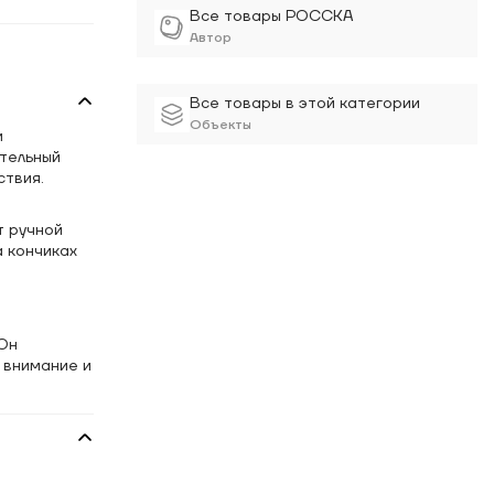
Все товары РОССКА
Автор
Все товары в этой категории
Объекты
и
тельный
ствия.
т ручной
а кончиках
 Он
 внимание и