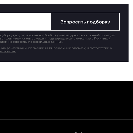
Запросить подборку
дборку», я даю согласие на обработку моего адреса электронной почты для
 аналитических материалов и подтверждаю ознакомление с
Политикой
сием на обработку персональных данных
.
ние рекламной информации (в т.ч. рекламных рассылок) в соответствии с
ие рекламы