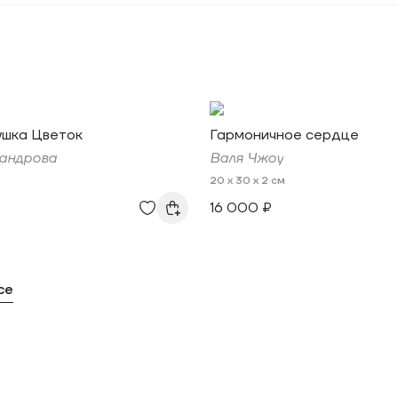
ушка Цветок
Гармоничное сердце
андрова
Валя Чжоу
20 x 30 x 2 см
16 000 ₽
се