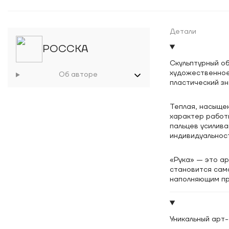
Детали
РОССКА
Скульптурный о
художественное
Об авторе
пластический зн
Теплая, насыще
характер работы
пальцев усилив
индивидуальност
«Рука» — это ар
становится сам
наполняющим пр
Уникальный арт-