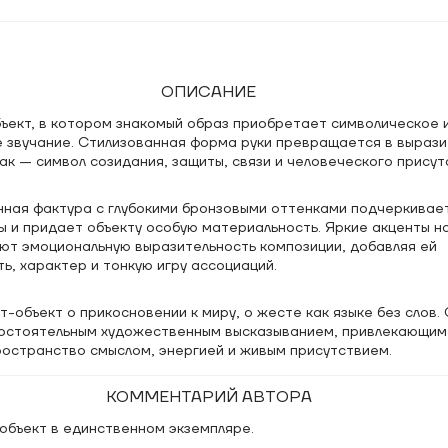
ОПИСАНИЕ
бъект, в котором знакомый образ приобретает символическое 
 звучание. Стилизованная форма руки превращается в вырази
ак — символ созидания, защиты, связи и человеческого присут
нная фактура с глубокими бронзовыми оттенками подчеркивае
 и придает объекту особую материальность. Яркие акценты н
ают эмоциональную выразительность композиции, добавляя ей
ь, характер и тонкую игру ассоциаций.
т-объект о прикосновении к миру, о жесте как языке без слов.
остоятельным художественным высказыванием, привлекающим
остранство смыслом, энергией и живым присутствием.
КОММЕНТАРИЙ АВТОРА
объект в единственном экземпляре.