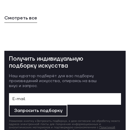
Смотреть все
Получить индивидуальную
подборку искусства
Наш куратор подберёт для вас подборку
произведений искусства, опираясь на ваш
вкус и запрос.
Запросить подборку
Нажимая кнопку «Запросить подборку», я даю согласие на обработку моего
адреса электронной почты для получения информационных и
аналитических материалов и подтверждаю ознакомление с
Политикой