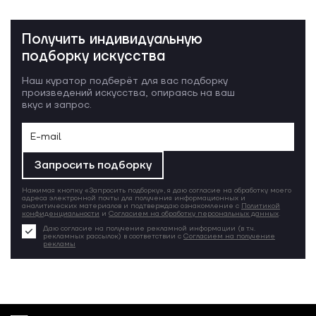
Получить индивидуальную
подборку искусства
Наш куратор подберёт для вас подборку
произведений искусства, опираясь на ваш
вкус и запрос.
Запросить подборку
Нажимая кнопку «Запросить подборку», я даю согласие на обработку моего
адреса электронной почты для получения информационных и
аналитических материалов и подтверждаю ознакомление с
Политикой
конфиденциальности
и
Согласием на обработку персональных данных
.
Даю согласие на получение рекламной информации (в т.ч.
рекламных рассылок) в соответствии с
Согласием на получение
рекламы