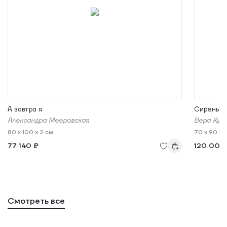
А завтра я
Сирень
Александра Мееровская
Вера Кул
80 x 100 x 2 см
70 x 90 x 
77 140 ₽
120 000
Смотреть все