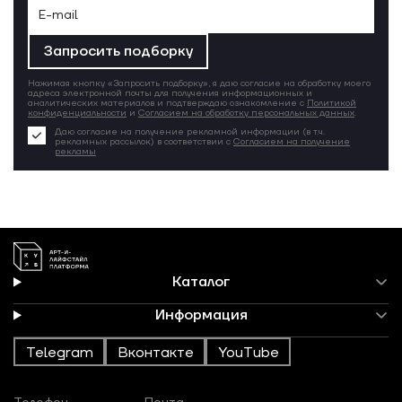
Запросить подборку
Нажимая кнопку «Запросить подборку», я даю согласие на обработку моего
адреса электронной почты для получения информационных и
аналитических материалов и подтверждаю ознакомление с
Политикой
конфиденциальности
и
Согласием на обработку персональных данных
.
Даю согласие на получение рекламной информации (в т.ч.
рекламных рассылок) в соответствии с
Согласием на получение
рекламы
Каталог
Информация
Telegram
Вконтакте
YouTube