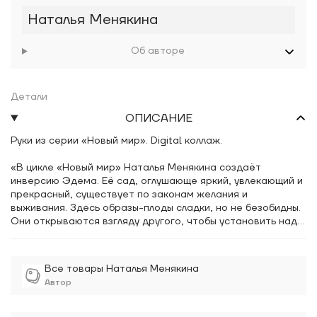
Наталья Менякина
Об авторе
Детали
ОПИСАНИЕ
Руки из серии «Новый мир». Digital коллаж.
«В цикле «Новый мир» Наталья Менякина создаёт
инверсию Эдема. Её сад, оглушающе яркий, увлекающий и
прекрасный, существует по законам желания и
выживания. Здесь образы-плоды сладки, но не безобидны.
Они открываются взгляду другого, чтобы установить над
ним контроль, включить в круг потребления через
наслаждение своим отражением. Но ведь часто
удовольствия, граничащего с опасностью,
Все товары Наталья Менякина
мы желаем сильнее. Персонажи картин неоднозначные,
Автор
они могут нести как благо, так и погибель. Художница
обращается к феминным архетипам, изображая красивых,
сильных, ведающих и знающих себе цену женщин. Внешнее