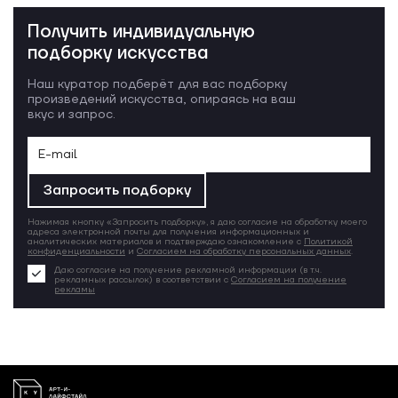
Получить индивидуальную
подборку искусства
Наш куратор подберёт для вас подборку
произведений искусства, опираясь на ваш
вкус и запрос.
Запросить подборку
Нажимая кнопку «Запросить подборку», я даю согласие на обработку моего
адреса электронной почты для получения информационных и
аналитических материалов и подтверждаю ознакомление с
Политикой
конфиденциальности
и
Согласием на обработку персональных данных
.
Даю согласие на получение рекламной информации (в т.ч.
рекламных рассылок) в соответствии с
Согласием на получение
рекламы