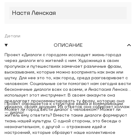
Настя Ленская
Детали
ОПИСАНИЕ
Проект «Диалоги с городом» исследует жизнь города
через диалоги его жителей с ним. Художница в своих
прогулках и путешествиях замечает различные фразы,
высказывания, которые можно воспринять как знак или
шутку. Для нее это то, как город, среда разговаривает с
человеком. Социальные сети помогают нам сегодня вести
бесконечные диалоги всех со всеми, и Анастасия Ленская
использует этот инструмент. В своем аккаунте она
предлагает прокомментировать ту фразу, которую она
Проект обращается к структуре языка и коммуникации.
увидела, своим друзьям. Из ответов она собирает коллаж
Может ли город вести диалог с человеком? Может ли
— диалог.
житель ему ответить? Вместе такие диалоги формируют
ткань нашей культуры. С одной стороны, это беседы о
незначительном, с другой — отражение идей и
настроений, которые образуют наше коллективное