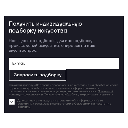
Получить индивидуальную
подборку искусства
Наш куратор подберёт для вас подборку
произведений искусства, опираясь на ваш
вкус и запрос.
Запросить подборку
Нажимая кнопку «Запросить подборку», я даю согласие на обработку моего
адреса электронной почты для получения информационных и
аналитических материалов и подтверждаю ознакомление с
Политикой
конфиденциальности
и
Согласием на обработку персональных данных
.
Даю согласие на получение рекламной информации (в т.ч.
рекламных рассылок) в соответствии с
Согласием на получение
рекламы