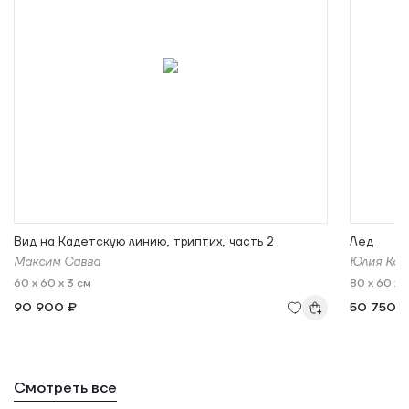
Вид на Кадетскую линию, триптих, часть 2
Лед
Максим Савва
Юлия Кош
60 x 60 x 3 см
80 x 60 x 
90 900 ₽
50 750 
Смотреть все