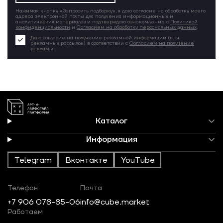
Нажимая кнопку «Запросить подборку», я даю согласие на обработку моего
адреса электронной почты для получения информационных и
аналитических материалов и подтверждаю ознакомление с
Политикой
конфиденциальности
и
Согласием на обработку персональных данных
.
Даю согласие на получение рекламной информации (в т.ч.
рекламных рассылок) в соответствии с
Согласием на получение
рекламы
Каталог
Информация
Telegram
Вконтакте
YouTube
Телефон
Почта
+7 906 078-85-06
info@cube.market
Работаем