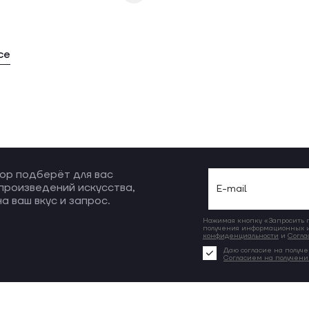
се
ор подберёт для вас
произведений искусства,
а ваш вкус и запрос.
Нажимая кнопку «Запросить по
получения информационных и
конфиденциальности
и
Согла
Даю согласие на получе
Согласием на получен