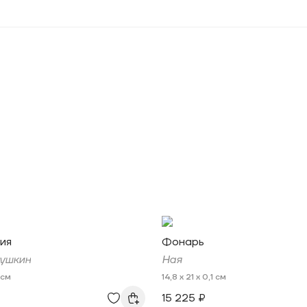
ия
Фонарь
ушкин
Ная
 см
14,8 x 21 x 0,1 см
15 225 ₽