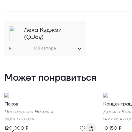
Лёха Куджэй
(Q.Jay)
Об авторе
Может понравиться
Псков
Концентрац
Пономарева Наталья
Данила Колт
56,5 x 77 x 0,1 см
14,2 x 20,4 x 0,2
120 000 ₽
10 150 ₽