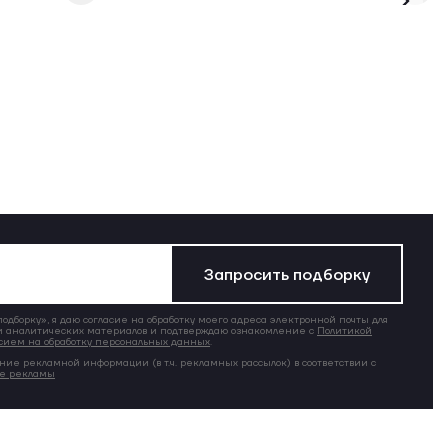
Запросить подборку
дборку», я даю согласие на обработку моего адреса электронной почты для
 аналитических материалов и подтверждаю ознакомление с
Политикой
сием на обработку персональных данных
.
ние рекламной информации (в т.ч. рекламных рассылок) в соответствии с
ие рекламы