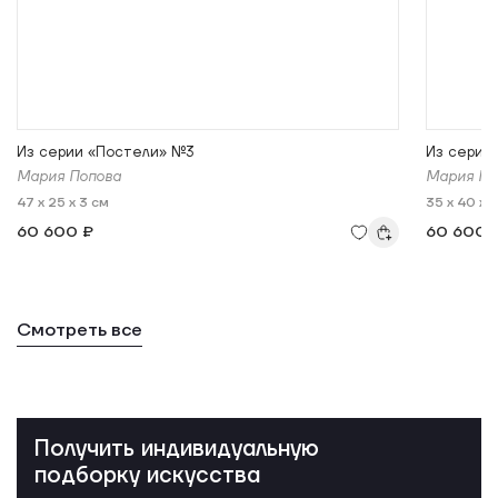
Из серии «Постели» №3
Из серии
Мария Попова
Мария По
47 x 25 x 3 см
35 x 40 x 
60 600 ₽
60 600 
Смотреть все
Получить индивидуальную
подборку искусства