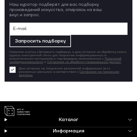
Наш куратор подберёт для вас подборку
произведений искусства, опираясь на ваш
вкус и запрос.
Запросить подборку
Нажимая кнопку «Запросить подборку», я даю согласие на обработку моего
адреса электронной почты для получения информационных и
аналитических материалов и подтверждаю ознакомление с
Политикой
конфиденциальности
и
Согласием на обработку персональных данных
.
Даю согласие на получение рекламной информации (в т.ч.
рекламных рассылок) в соответствии с
Согласием на получение
рекламы
Каталог
Информация