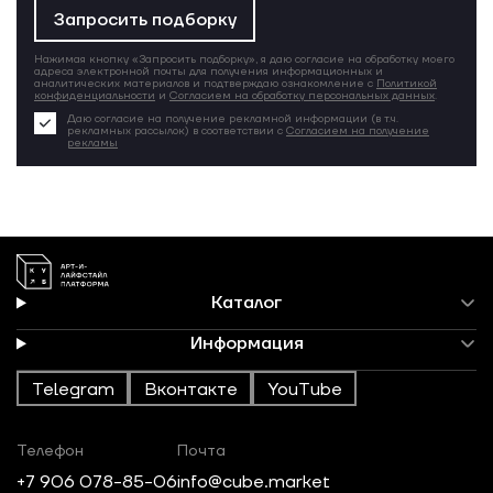
Запросить подборку
Нажимая кнопку «Запросить подборку», я даю согласие на обработку моего
адреса электронной почты для получения информационных и
аналитических материалов и подтверждаю ознакомление с
Политикой
конфиденциальности
и
Согласием на обработку персональных данных
.
Даю согласие на получение рекламной информации (в т.ч.
рекламных рассылок) в соответствии с
Согласием на получение
рекламы
Каталог
Информация
Telegram
Вконтакте
YouTube
Телефон
Почта
+7 906 078-85-06
info@cube.market