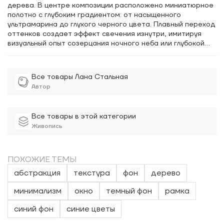
дерева. В центре композиции расположено миниатюрное
полотно с глубоким градиентом: от насыщенного
ультрамарина до глухого черного цвета. Плавный переход
оттенков создает эффект свечения изнутри, имитируя
визуальный опыт созерцания ночного неба или глубокой
воды. Использование холста и масла позволяет добиться
мягкой вибрации цвета, которая контрастирует с жесткой
геометрией обрамления. Особое внимание уделено
Все товары Лана Стальная
материалам и пространственному решению. Центральное
Автор
изображение заключено в массивную классическую раму,
которая, в свою очередь, интегрирована в крупное
деревянное панно с выраженной природной текстурой.
Все товары в этой категории
Живопись
ПОХОЖИЕ ТЕМЫ
абстракция
текстура
фон
дерево
минимализм
окно
темный фон
рамка
синий фон
синие цветы