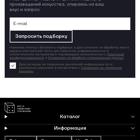
произведений искусства, опираясь на ваш
вкус и запрос.
Запросить подборку
Нажимая кнопку «Запросить подборку», я даю согласие на обработку моего
адреса электронной почты для получения информационных и
аналитических материалов и подтверждаю ознакомление с
Политикой
конфиденциальности
и
Согласием на обработку персональных данных
.
Даю согласие на получение рекламной информации (в т.ч.
рекламных рассылок) в соответствии с
Согласием на получение
рекламы
Каталог
Информация