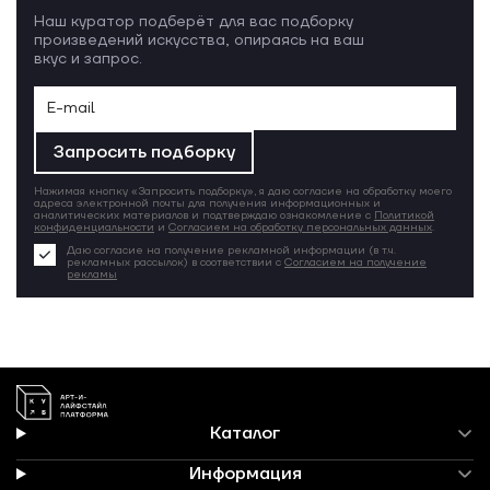
Наш куратор подберёт для вас подборку
произведений искусства, опираясь на ваш
вкус и запрос.
Запросить подборку
Нажимая кнопку «Запросить подборку», я даю согласие на обработку моего
адреса электронной почты для получения информационных и
аналитических материалов и подтверждаю ознакомление с
Политикой
конфиденциальности
и
Согласием на обработку персональных данных
.
Даю согласие на получение рекламной информации (в т.ч.
рекламных рассылок) в соответствии с
Согласием на получение
рекламы
Каталог
Информация