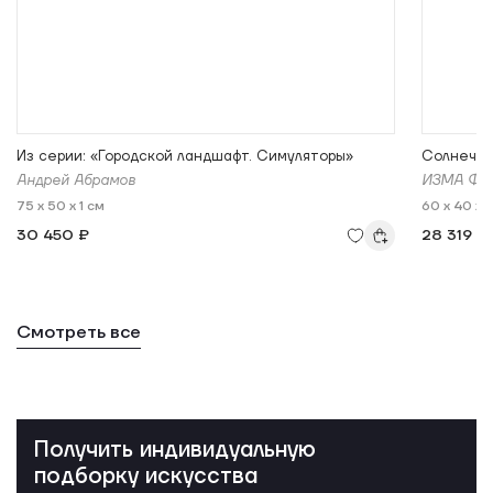
Из серии: «Городской ландшафт. Симуляторы»
Cолнечна
Андрей Абрамов
ИЗМА ФО
75 x 50 x 1 см
60 x 40 x 
30 450 ₽
28 319 ₽
Смотреть все
Получить индивидуальную
подборку искусства