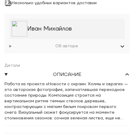
Несколько удобных вариантов доставки
Иван Михайлов
Об авторе
Детали
ОПИСАНИЕ
Работа из проекта «Новости с окраин. Холмы и овраги» —
это авторская фотография, запечатлевшая переходное
состояние природы. Композиция строится на
вертикальном ритме темных стволов деревьев,
контрастирующих с мягким белым покровом первого
снега. Визуальный сюжет фокусируется на моменте
столкновения сезонов: сочная зеленая листва, еще не
успевшая опасть, покрыта инеем, что создает уникальную
колористическую гармонию приглушенных природных