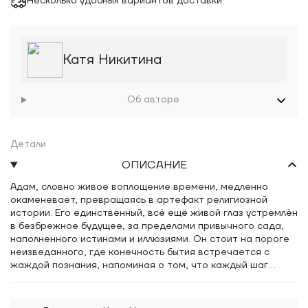
Несколько удобных вариантов доставки
Катя Никитина
Об авторе
Детали
ОПИСАНИЕ
Адам, словно живое воплощение времени, медленно
окаменевает, превращаясь в артефакт религиозной
истории. Его единственный, всё ещё живой глаз устремлён
в безбрежное будущее, за пределами привычного сада,
наполненного истинами и иллюзиями. Он стоит на пороге
неизведанного, где конечность бытия встречается с
жаждой познания, напоминая о том, что каждый шаг
вперёд — это выбор между свободой и неизбежностью.