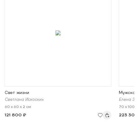
Свет жизни
Мужской 
Светлана Искоских
Елена Зи
60 x 60 x 2 см
70 x 100 x
121 800 ₽
223 300