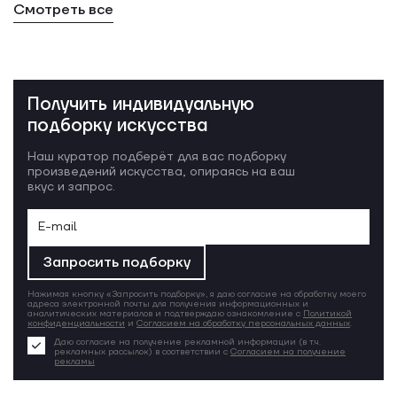
Смотреть все
Получить индивидуальную
подборку искусства
Наш куратор подберёт для вас подборку
произведений искусства, опираясь на ваш
вкус и запрос.
Запросить подборку
Нажимая кнопку «Запросить подборку», я даю согласие на обработку моего
адреса электронной почты для получения информационных и
аналитических материалов и подтверждаю ознакомление с
Политикой
конфиденциальности
и
Согласием на обработку персональных данных
.
Даю согласие на получение рекламной информации (в т.ч.
рекламных рассылок) в соответствии с
Согласием на получение
рекламы