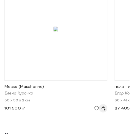
Маска (Mascherina)
полет дра
Елена Курочко
Егор Кор
50 x 50 x 2 см
30 x 41 x 0
101 500 ₽
27 405 ₽