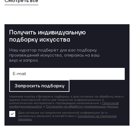
Смотреть все
Получить индивидуальную
подборку искусства
Наш куратор подберёт для вас подборку
произведений искусства, опираясь на ваш
вкус и запрос.
Запросить подборку
Нажимая кнопку «Запросить подборку», я даю согласие на обработку моего
адреса электронной почты для получения информационных и
аналитических материалов и подтверждаю ознакомление с
Политикой
конфиденциальности
и
Согласием на обработку персональных данных
.
Даю согласие на получение рекламной информации (в т.ч.
рекламных рассылок) в соответствии с
Согласием на получение
рекламы