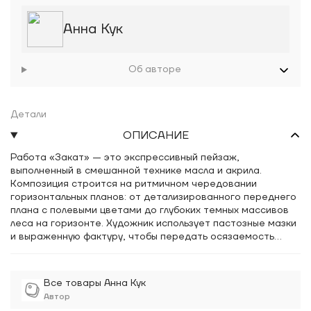
Анна Кук
Об авторе
Детали
ОПИСАНИЕ
Работа «Закат» — это экспрессивный пейзаж,
выполненный в смешанной технике масла и акрила.
Композиция строится на ритмичном чередовании
горизонтальных планов: от детализированного переднего
плана с полевыми цветами до глубоких темных массивов
леса на горизонте. Художник использует пастозные мазки
и выраженную фактуру, чтобы передать осязаемость
природного ландшафта. Цветовая палитра базируется на
контрасте насыщенных травянистых и фиолетовых
оттенков с яркими охристыми и белыми акцентами,
Все товары Анна Кук
которые имитируют игру света в предзакатные часы.
Автор
Авторская работа демонстрирует баланс между