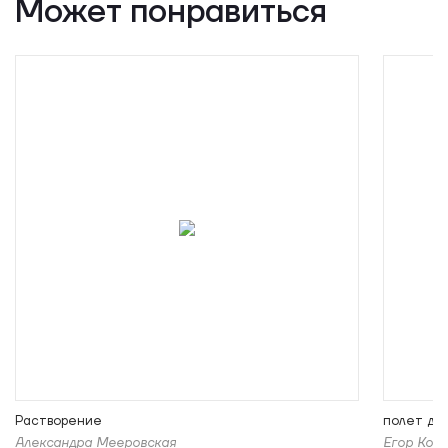
Может понравиться
Растворение
полет дра
Александра Мееровская
Егор Кор