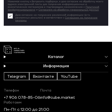
Нажимая кнопку «Запросить подборку», я даю согласие на обработку моего
адреса электронной почты для получения информационных и
аналитических материалов и подтверждаю ознакомление с
Политикой
конфиденциальности
и
Согласием на обработку персональных данных
.
Даю согласие на получение рекламной информации (в т.ч.
рекламных рассылок) в соответствии с
Согласием на получение
рекламы
Каталог
Информация
Telegram
Вконтакте
YouTube
Телефон
Почта
+7 906 078-85-06
info@cube.market
Работаем
Пн-Пт c 12:00 до 21:00