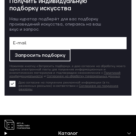
Получить индивидуальную
подборку искусства
Наш куратор подберёт для вас подборку
произведений искусства, опираясь на ваш
вкус и запрос.
Запросить подборку
Нажимая кнопку «Запросить подборку», я даю согласие на обработку моего
адреса электронной почты для получения информационных и
аналитических материалов и подтверждаю ознакомление с
Политикой
конфиденциальности
и
Согласием на обработку персональных данных
.
Даю согласие на получение рекламной информации (в т.ч.
рекламных рассылок) в соответствии с
Согласием на получение
рекламы
Каталог