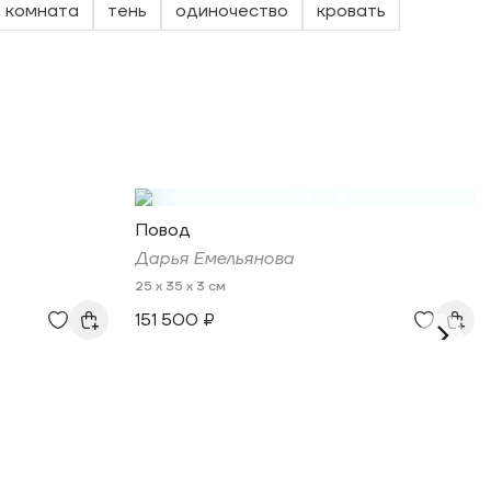
комната
тень
одиночество
кровать
18+
Повод
Дарья Емельянова
25 x 35 x 3 см
151 500 ₽