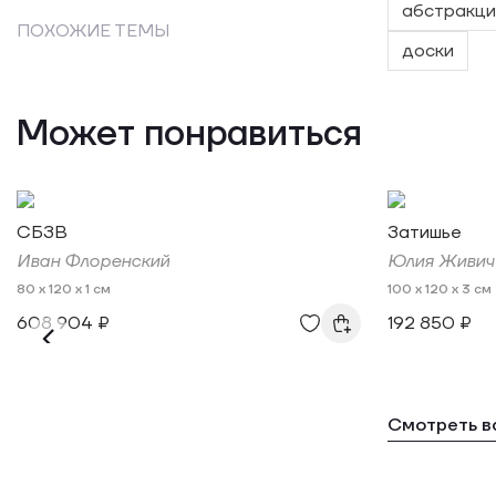
абстракци
ПОХОЖИЕ ТЕМЫ
доски
Может понравиться
СБЗВ
Затишье
Иван Флоренский
Юлия Живич
80 x 120 x 1 см
100 x 120 x 3 см
608 904 ₽
192 850 ₽
Смотреть в