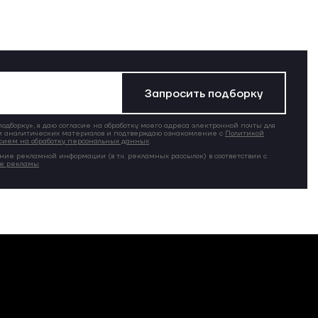
Запросить подборку
дборку», я даю согласие на обработку моего адреса электронной почты для
 аналитических материалов и подтверждаю ознакомление с
Политикой
сием на обработку персональных данных
.
ние рекламной информации (в т.ч. рекламных рассылок) в соответствии с
ие рекламы