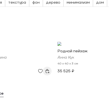
я
текстура
фон
дерево
минимализм
дом
Родной пейзаж
ина
Анна Кук
40 x 40 x 3 см
35 525 ₽
се