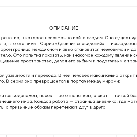
ОПИСАНИЕ
транство, в которое невозможно войти следом. Оно существуе
ого, кто его видит. Серия «Дневник сновидений» — исследован
тором граница между сном и явью становится неуловимой и до
телю. Это попытка показать, как знакомое каждому явление с
ощущение пространства, делая его зыбким и податливым к тра
л уязвимости и перехода. В ней человек максимально открыт 
го. В серии она превращается в портал между мирами:
вится водопадом, песок — её отпечатком, а свет — точкой бе
внешнего мира. Каждая работа — страница дневника, где мат
ь, а привычные образы перетекают друг в друга.