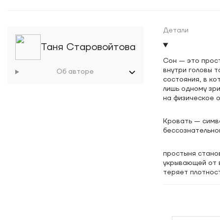
Детали
Таня Старовойтова
Сон — это прос
внутри головы т
Об авторе
состояния, в ко
лишь одному зри
на физическое 
Кровать — симво
бессознательно
простыня стано
укрывающей от 
теряет плотност