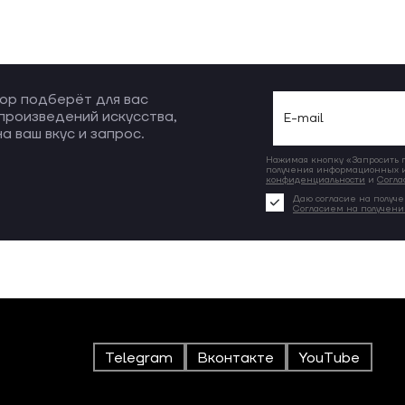
ор подберёт для вас
произведений искусства,
а ваш вкус и запрос.
Нажимая кнопку «Запросить по
получения информационных и
конфиденциальности
и
Согла
Даю согласие на получе
Согласием на получен
Telegram
Вконтакте
YouTube