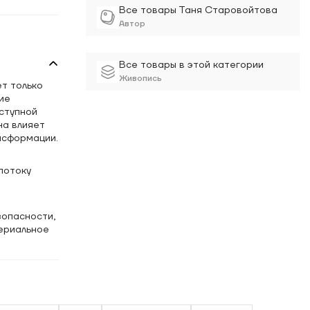
Все товары Таня Старовойтова
Автор
Все товары в этой категории
Живопись
т только
ие
ступной
на влияет
нсформации.
потоку
зопасности,
ериальное