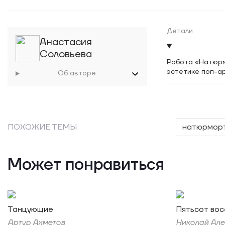
Детали
Анастасия
Соловьева
Работа «Натюрм
эстетике поп-а
Об авторе
ПОХОЖИЕ ТЕМЫ
натюрмор
Может понравиться
Танцующие
Пятьсот вос
Артур Ахметов
Николай Але