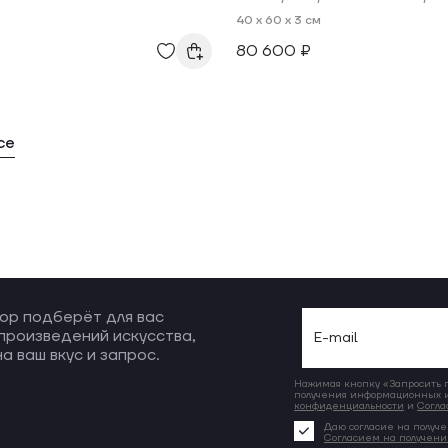
40 x 60 x 3 см
80 600 ₽
се
ор подберёт для вас
произведений искусства,
а ваш вкус и запрос.
Нажимая кнопку «Запросить по
получения информационных и
конфиденциальности
и
Согла
Даю согласие на получе
Согласием на получен