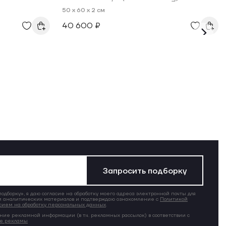
50 x 60 x 2 см
40 600 ₽
Запросить подборку
дборку», я даю согласие на обработку моего адреса электронной почты для
 аналитических материалов и подтверждаю ознакомление с
Политикой
сием на обработку персональных данных
.
ние рекламной информации (в т.ч. рекламных рассылок) в соответствии с
ие рекламы