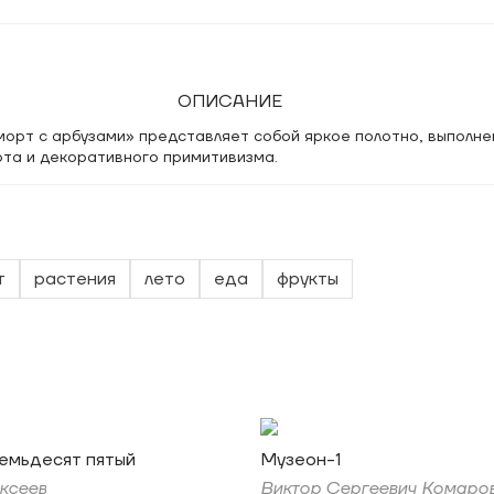
ОПИСАНИЕ
орт с арбузами» представляет собой яркое полотно, выполне
рта и декоративного примитивизма.
т
растения
лето
еда
фрукты
емьдесят пятый
Музеон-1
ксеев
Виктор Сергеевич Комаро