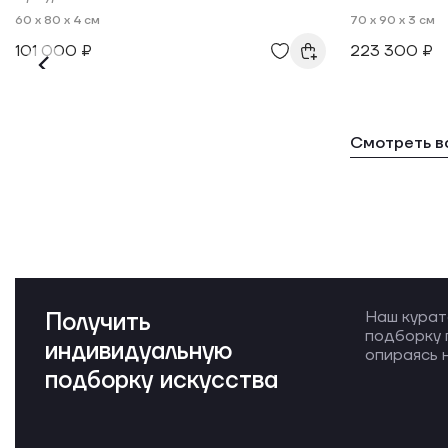
60 x 80 x 4 см
70 x 90 x 3 см
101 000 ₽
223 300 ₽
Смотреть в
Получить
Наш курат
подборку 
индивидуальную
опираясь н
подборку искусства