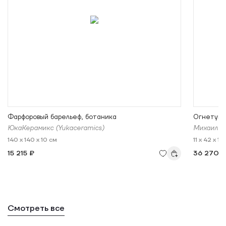
Фарфоровый барельеф, ботаника
Огнетуш
ЮкаКерамикс (Yukaceramics)
Михаил Р
140 x 140 x 10 см
11 x 42 x 11
15 215 ₽
36 270 
Смотреть все