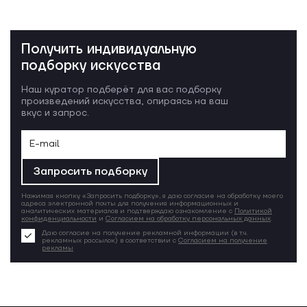
Получить индивидуальную
подборку искусства
Наш куратор подберёт для вас подборку
произведений искусства, опираясь на ваш
вкус и запрос.
Запросить подборку
Нажимая кнопку «Запросить подборку», я даю согласие на обработку моего
адреса электронной почты для получения информационных и
аналитических материалов и подтверждаю ознакомление с
Политикой
конфиденциальности
и
Согласием на обработку персональных данных
.
Даю согласие на получение рекламной информации (в т.ч.
рекламных рассылок) в соответствии с
Согласием на получение
рекламы